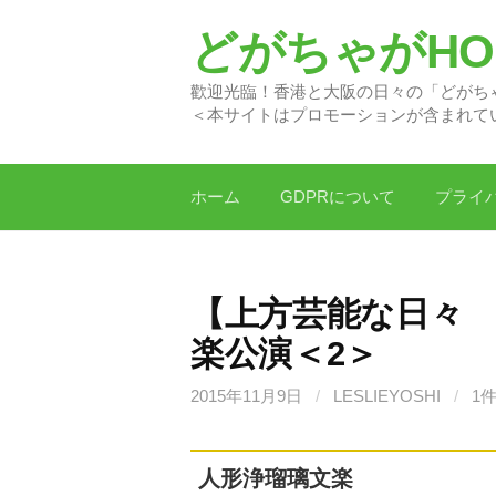
コ
どがちゃがHON
ン
テ
歡迎光臨！香港と大阪の日
ン
＜本サイトはプロモーションが含まれて
ツ
へ
ス
ホーム
GDPRについて
プライ
キ
ッ
プ
【上方芸能な日々 
楽公演＜2＞
2015年11月9日
/
LESLIEYOSHI
/
1
人形浄瑠璃文楽