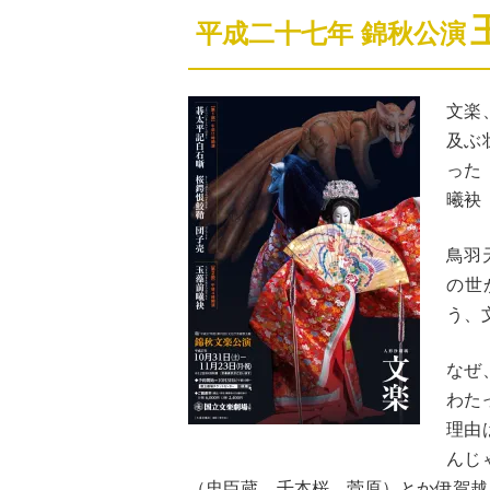
平成二十七年 錦秋公演
文楽
及ぶ
った
曦袂
鳥羽
の世
う、
なぜ
わた
理由
んじ
（忠臣蔵、千本桜、菅原）とか伊賀越