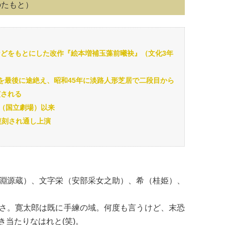
のたもと）
どをもとにした改作『絵本増補玉藻前曦袂』（文化3年
を最後に途絶え、昭和45年に淡路人形芝居で二段目から
演される
月（国立劇場）以来
復刻され通し上演
淵源蔵）、文字栄（安部采女之助）、希（桂姫）、
さ。寛太郎は既に手練の域。何度も言うけど、末恐
当たりなはれと(笑)。