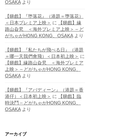
OSAKA
より
【睇戲】『堕落花』（港題＝墮落花）
＜日本プレミア上映＞
に
【睇戲】緣
路山旮旯 ＜海外プレミア上映＞ – ど
がちゃがHONG KONG、OSAKA
より
【睇戲】『私たちが飛べる日』（港題
＝哪一天我們會飛）＜日本初上映＞
に
【睇戲】緣路山旮旯 ＜海外プレミア
上映＞ – どがちゃがHONG KONG、
OSAKA
より
【睇戲】『アバディーン』（港題＝香
港仔）＜日本初上映＞
に
【睇戲】臨
時決鬥 – どがちゃがHONG KONG、
OSAKA
より
アーカイブ