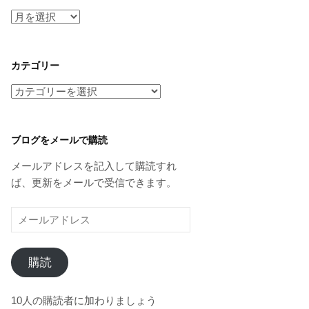
ア
ー
カ
イ
カテゴリー
ブ
カ
テ
ゴ
リ
ブログをメールで購読
ー
メールアドレスを記入して購読すれ
ば、更新をメールで受信できます。
メ
ー
ル
購読
ア
ド
レ
10人の購読者に加わりましょう