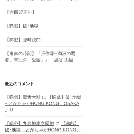
【六四37周年】
【睇戲】破･地獄
【睇戲】臨時決鬥
【毒書の時間】『張作霖─満洲の覇
者、未完の「愛国」』 澁谷 由里
最近のコメント
【睇戲】毒舌大狀
に
【睇戲】破･地獄
– どがちゃがHONG KONG、OSAKA
より
【睇戲】九龍城寨之圍城
に
【睇戲】
破･地獄 – どがちゃがHONG KONG、