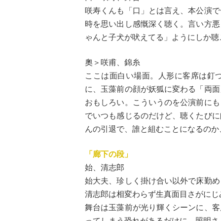
咲寿くんも「口」とは言え、本公演で
時を思い出し感慨深く聴く。言い方悪
ゃんと子犬が吠えてる」ようにしか聴
奧＞咲甫、錦糸
ここは面白い場面。人形に客席は釘
に、玉藻前の顔が妖狐に変わる「両面
おもしろい。こういうのを公演前にも
でいつも感じるのだけど、聴くたびに
んの引退で、誰と組むことになるのか
「廊下の段」
始、清志郎
始大夫、珍しく掛け合い以外で床勤め
清志郎は相変わらず生真面目さがにじ
舞台は玉藻前が光り輝くシーンに、客
ってしまう恐れがあるだけに、照明さ