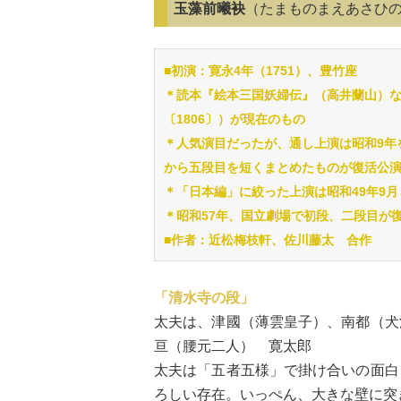
玉藻前曦袂
（たまものまえあさひ
■初演：寛永4年（1751）、豊竹座
＊読本『絵本三国妖婦伝』（高井蘭山）な
〔1806〕）が現在のもの
＊人気演目だったが、通し上演は昭和9年
から五段目を短くまとめたものが復活公
＊「日本編」に絞った上演は昭和49年9
＊昭和57年、国立劇場で初段、二段目が
■作者：近松梅枝軒、佐川藤太 合作
「清水寺の段」
太夫は、津國（薄雲皇子）、南都（犬
亘（腰元二人） 寛太郎
太夫は「五者五様」で掛け合いの面白
ろしい存在。いっぺん、大きな壁に突き