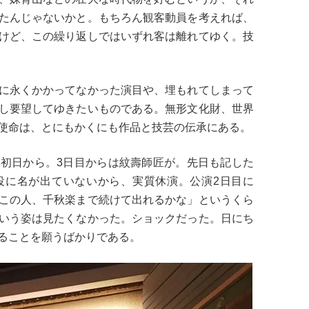
たんじゃないかと。もちろん観客動員を考えれば、
けど、この繰り返しではいずれ客は離れてゆく。技
に永くかかってなかった演目や、埋もれてしまって
し要望してゆきたいものである。無形文化財、世界
使命は、とにもかくにも作品と技芸の伝承にある。
初日から。3日目からは紋壽師匠が。先日も記した
役に名が出ていないから、実質休演。公演2日目に
この人、千秋楽まで続けて出れるかな」というくら
いう姿は見たくなかった。ショックだった。日にち
ることを願うばかりである。