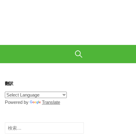
も織り交ぜて、ご陽気に。
検
索:
翻訳
Powered by
Translate
検
索: