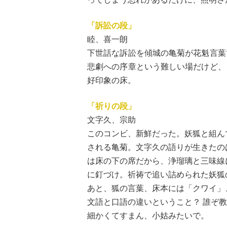
「訴訟の段」
睦、喜一朗
下世話な訴訟を傾城の亀菊が花魁言葉
悲劇への序章という難しい場だけど、
好印象の床。
「祈りの段」
文字久、宗助
このコンビ、新鮮だった。妖狐と組ん
される亀菊。文字久の語りが生きたの
は床の下の席だから、浄瑠璃と三味線
に釘づけ。祈祷で追い詰められた妖狐
あと、狐の言葉、床本には「クワイ」
文語と口語の違いということ？ 誰ぞ
細かくてすまん、小姑みたいで。