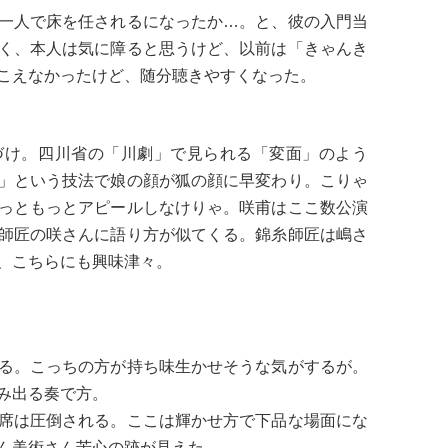
一人で床を任されるになったか…。と、彼の入門当
く、本人は気に障ると思うけど、以前は「きゃんき
こえなかったけど、随分聴きやすくなった。
づけ。四川省の「川劇」で見られる「変面」のよう
」という技法で娘の顔が狐の顔に早変わり。こりゃ
っともっとアピールしなけりゃ。咲甫はここ数公演
師匠の咲さんに語り方が似てくる。錦糸師匠は嶋さ
、こちらにも興味津々。
る。こっちの方が持ち味生かせそうな気がするが。
み出る奏で方。
席は圧倒される。ここは輝かせ方で下品な場面にな
ん美術さん苦心の跡が見えた。