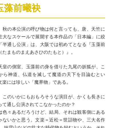
玉藻前曦袂
、秋の本公演の呼び物は何と言っても、唐、天竺に
壮大なスケールで展開する本作品の「日本編」に絞
「半通し公演」は、大阪では初めてとなる『玉藻前
（たまものまえあさひのたもと）』。
天皇の側室、玉藻前の身を借りた九尾の妖狐が、こ
から神道、仏道を滅して魔道の天下を目論むとい
文楽には珍しい「魔界物」である。
、このいかにもおもろそうな演目が、かくも長きに
って通し公演されてこなかったのか？
は色々あるだろうけど、結局、それは観客側にある
ゃないかと思う。文楽＝近松＝世話物や、三大名作
、妹背山などの壮大な時代物を好むというか、それ