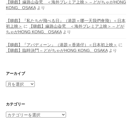
【睇戲】緣路山旮旯 ＜海外プレミア上映＞ – どがちゃがHONG
KONG、OSAKA
より
【睇戲】『私たちが飛べる日』（港題＝哪一天我們會飛）＜日本
初上映＞
に
【睇戲】緣路山旮旯 ＜海外プレミア上映＞ – どが
ちゃがHONG KONG、OSAKA
より
【睇戲】『アバディーン』（港題＝香港仔）＜日本初上映＞
に
【睇戲】臨時決鬥 – どがちゃがHONG KONG、OSAKA
より
アーカイブ
ア
ー
カ
イ
カテゴリー
ブ
カ
テ
ゴ