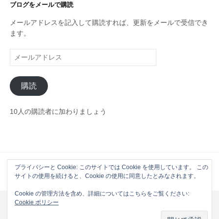
リ
ブログをメールで購読
ー
メールアドレスを記入して購読すれば、更新をメールで受信でき
ます。
メ
ー
ル
購読
ア
ド
レ
10人の購読者に加わりましょう
ス
プライバシーと Cookie: このサイトでは Cookie を使用しています。 この
Powered by
WordPress
|
Theme by
Themehaus
サイトの使用を続けると、Cookie の使用に同意したとみなされます。
Cookie の管理方法を含め、詳細についてはこちらをご覧ください:
Cookie ポリシー