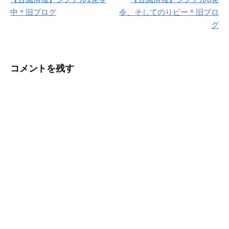
稿
中＊旧ブログ
令、そしてのりピー＊旧ブロ
ナ
グ
ビ
ゲ
コメントを残す
ー
シ
ョ
ン