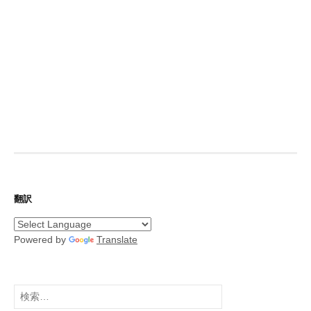
翻訳
Powered by
Translate
検
索: