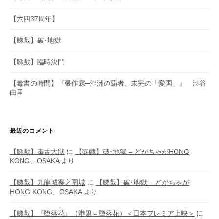
【六四37周年】
【睇戲】破･地獄
【睇戲】臨時決鬥
【毒書の時間】『張作霖─満洲の覇者、未完の「愛国」』 澁谷
由里
最近のコメント
【睇戲】毒舌大狀
に
【睇戲】破･地獄 – どがちゃがHONG
KONG、OSAKA
より
【睇戲】九龍城寨之圍城
に
【睇戲】破･地獄 – どがちゃが
HONG KONG、OSAKA
より
【睇戲】『堕落花』（港題＝墮落花）＜日本プレミア上映＞
に