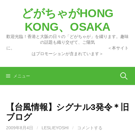
コ
どがちゃがHONG
ン
テ
KONG、OSAKA
ン
ツ
歡迎光臨！香港と大阪の日々の「どがちゃが」を綴ります。趣味
へ
の話題も織り交ぜて、ご陽気
に。 ＜本サイト
ス
はプロモーションが含まれています＞
キ
ッ
プ
検
メニュー
索:
【台風情報】シグナル3発令＊旧
ブログ
2009年8月4日
/
LESLIEYOSHI
/
コメントする