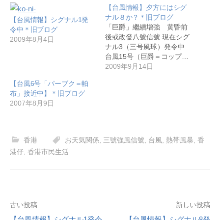
【台風情報】夕方にはシグ
ナル８か？＊旧ブログ
【台風情報】シグナル1発
「巨爵」繼續增強 黄昏前
令中＊旧ブログ
後或改發八號信號 現在シグ
2009年8月4日
ナル3（三号風球）発令中
台風15号（巨爵＝コップ…
2009年9月14日
【台風6号「パーブク＝帕
布」接近中】＊旧ブログ
2007年8月9日
香港
お天気関係
,
三號強風信號
,
台風
,
熱帯風暴
,
香
港仔
,
香港市民生活
投
古い投稿
新しい投稿
【台風情報】シグナル1発令
【台風情報】シグナル8発