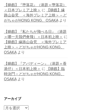
【睇戲】『堕落花』（港題＝墮落花）
＜日本プレミア上映＞
に
【睇戲】緣
路山旮旯 ＜海外プレミア上映＞ – ど
がちゃがHONG KONG、OSAKA
より
【睇戲】『私たちが飛べる日』（港題
＝哪一天我們會飛）＜日本初上映＞
に
【睇戲】緣路山旮旯 ＜海外プレミア
上映＞ – どがちゃがHONG KONG、
OSAKA
より
【睇戲】『アバディーン』（港題＝香
港仔）＜日本初上映＞
に
【睇戲】臨
時決鬥 – どがちゃがHONG KONG、
OSAKA
より
アーカイブ
ア