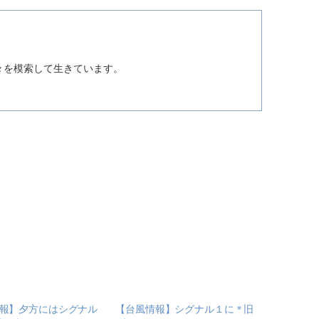
。
々を模索して生きています。
報】夕方にはシグナル
【台風情報】シグナル１に＊旧