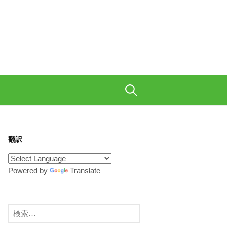
も織り交ぜて、ご陽気に。
検
索:
翻訳
Powered by
Translate
検
索: