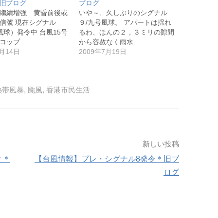
旧ブログ
ブログ
繼續增強 黄昏前後或
いや～、久しぶりのシグナル
信號 現在シグナル
９/九号風球。 アパートは揺れ
風球）発令中 台風15号
るわ、ほんの２，３ミリの隙間
コップ…
から容赦なく雨水…
9月14日
2009年7月19日
熱帯風暴
,
颱風
,
香港市民生活
新しい投稿
？＊
【台風情報】プレ・シグナル8発令＊旧ブ
ログ