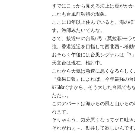
すでにこっから見える海上は靄がかか
これも台風前独特の現象。
ここに10年以上住んでいると、海の
す。漁師みたいでんな。
さて、接近中の台風6号
（莫拉菲/モ
強。香港近辺を目指して西北西へ移動
おそらく午後には台風シグナルは「3
天文台は現在、検討中。
これから天気は急速に悪くなるらしく
『蘋果日報』によれば、今年最強の台
975㍱ですから、そう大した台風でも
ただ…。
このアパートは海からの風と山からの
れます。
そりゃもう、気分悪くなってゲロ吐き
それがねぇ～、勘弁して欲しいんです