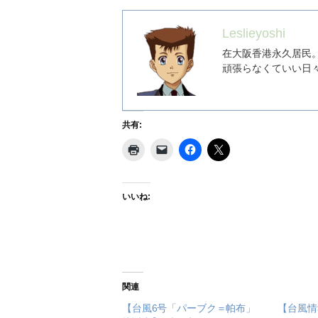
Leslieyoshi
在大阪香港永久居民
頑張らなくていい日
共有:
いいね:
関連
【台風6号「パーブク＝帕布」
【台風情