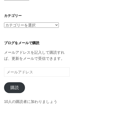
ー
カ
イ
カテゴリー
ブ
カ
テ
ゴ
リ
ブログをメールで購読
ー
メールアドレスを記入して購読すれ
ば、更新をメールで受信できます。
メ
ー
ル
購読
ア
ド
レ
10人の購読者に加わりましょう
ス