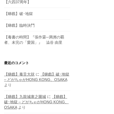
【六四37周年】
【睇戲】破･地獄
【睇戲】臨時決鬥
【毒書の時間】『張作霖─満洲の覇
者、未完の「愛国」』 澁谷 由里
最近のコメント
【睇戲】毒舌大狀
に
【睇戲】破･地獄
– どがちゃがHONG KONG、OSAKA
より
【睇戲】九龍城寨之圍城
に
【睇戲】
破･地獄 – どがちゃがHONG KONG、
OSAKA
より