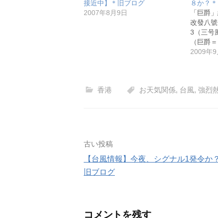
接近中】＊旧ブログ
８か？＊
2007年8月9日
「巨爵」
改發八號
3（三号
（巨爵＝
2009年
香港
お天気関係
,
台風
,
強烈
投
古い投稿
【台風情報】今夜、シグナル1発令か
稿
旧ブログ
ナ
ビ
コメントを残す