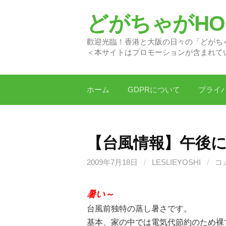
コ
どがちゃがHON
ン
テ
歡迎光臨！香港と大阪の日
ン
＜本サイトはプロモーションが含まれて
ツ
へ
ス
ホーム
GDPRについて
プライ
キ
ッ
プ
【台風情報】午後に
2009年7月18日
/
LESLIEYOSHI
/
コ
暑い～
台風前独特の蒸し暑さです。
基本、家の中では電気代節約のため裸