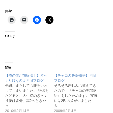
共有:
いいね:
関連
【俺の体が胡錦濤！】ぎっ
【チャコの失踪物語】＊旧
くり腰なのよ＊旧ブログ
ブログ
先週、またしても腰をいわ
そろそろ悲しみも癒えてき
してしまいました。 記憶を
たので、『チャコの失踪物
たどると、人生初のぎっく
語』をしたためます。 実家
り腰は多分、高2のときや
には2匹の犬がいました。
っ…
去…
2010年2月14日
2009年2月4日