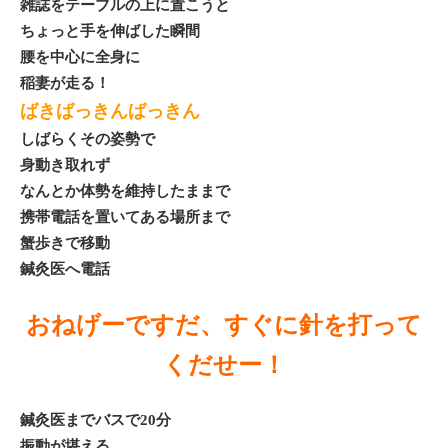
雑誌をテーブルの上に置こうと
ちょっと手を伸ばした瞬間
腰を中心に全身に
稲妻が走る！
ばきばっきんばっきん
しばらくその姿勢で
身動き取れず
なんとか体勢を維持したままで
携帯電話を置いてある場所まで
蟹歩きで移動
鍼灸医へ電話
おねげーですだ、すぐに針を打って
くだせー！
鍼灸医までバスで20分
振動が堪える