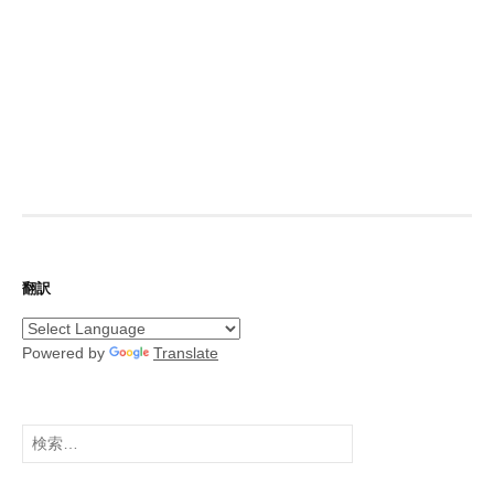
翻訳
Powered by
Translate
検
索: