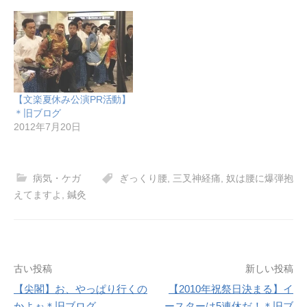
【文楽夏休み公演PR活動】
＊旧ブログ
2012年7月20日
病気・ケガ
ぎっくり腰
,
三叉神経痛
,
奴は腰に爆弾抱
えてますよ
,
鍼灸
投
古い投稿
新しい投稿
【尖閣】お、やっぱり行くの
【2010年祝祭日決まる】イ
稿
かよぉ＊旧ブログ
ースターは5連休だ！＊旧ブ