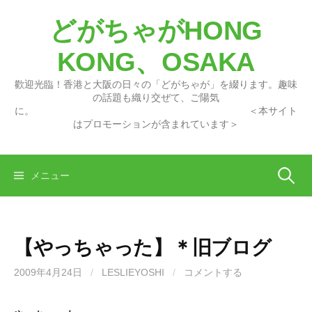
コ
どがちゃがHONG
ン
テ
KONG、OSAKA
ン
ツ
歡迎光臨！香港と大阪の日々の「どがちゃが」を綴ります。趣味
へ
の話題も織り交ぜて、ご陽気
に。 ＜本サイト
ス
はプロモーションが含まれています＞
キ
ッ
プ
検
メニュー
索:
【やっちゃった】＊旧ブログ
2009年4月24日
/
LESLIEYOSHI
/
コメントする