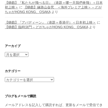
【睇戲】『私たちが飛べる日』（港題＝哪一天我們會飛）＜日本
初上映＞
に
【睇戲】緣路山旮旯 ＜海外プレミア上映＞ – どが
ちゃがHONG KONG、OSAKA
より
【睇戲】『アバディーン』（港題＝香港仔）＜日本初上映＞
に
【睇戲】臨時決鬥 – どがちゃがHONG KONG、OSAKA
より
アーカイブ
ア
ー
カ
イ
カテゴリー
ブ
カ
テ
ゴ
リ
ブログをメールで購読
ー
メールアドレスを記入して購読すれば、更新をメールで受信でき