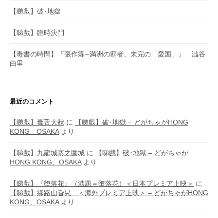
【睇戲】破･地獄
【睇戲】臨時決鬥
【毒書の時間】『張作霖─満洲の覇者、未完の「愛国」』 澁谷
由里
最近のコメント
【睇戲】毒舌大狀
に
【睇戲】破･地獄 – どがちゃがHONG
KONG、OSAKA
より
【睇戲】九龍城寨之圍城
に
【睇戲】破･地獄 – どがちゃが
HONG KONG、OSAKA
より
【睇戲】『堕落花』（港題＝墮落花）＜日本プレミア上映＞
に
【睇戲】緣路山旮旯 ＜海外プレミア上映＞ – どがちゃがHONG
KONG、OSAKA
より