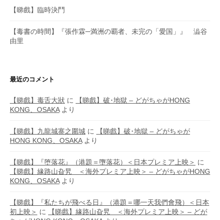
【睇戲】臨時決鬥
【毒書の時間】『張作霖─満洲の覇者、未完の「愛国」』 澁谷
由里
最近のコメント
【睇戲】毒舌大狀
に
【睇戲】破･地獄 – どがちゃがHONG
KONG、OSAKA
より
【睇戲】九龍城寨之圍城
に
【睇戲】破･地獄 – どがちゃが
HONG KONG、OSAKA
より
【睇戲】『堕落花』（港題＝墮落花）＜日本プレミア上映＞
に
【睇戲】緣路山旮旯 ＜海外プレミア上映＞ – どがちゃがHONG
KONG、OSAKA
より
【睇戲】『私たちが飛べる日』（港題＝哪一天我們會飛）＜日本
初上映＞
に
【睇戲】緣路山旮旯 ＜海外プレミア上映＞ – どが