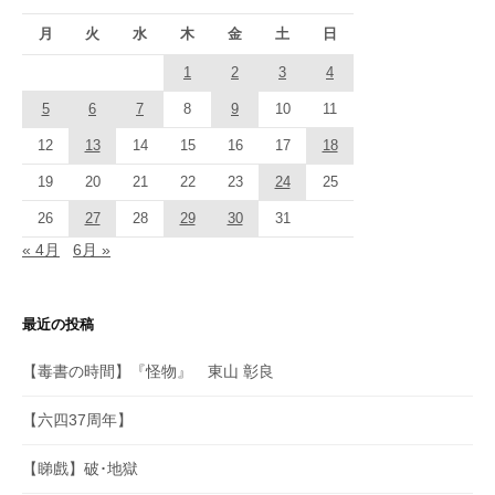
月
火
水
木
金
土
日
1
2
3
4
5
6
7
8
9
10
11
12
13
14
15
16
17
18
19
20
21
22
23
24
25
26
27
28
29
30
31
« 4月
6月 »
最近の投稿
【毒書の時間】『怪物』 東山 彰良
【六四37周年】
【睇戲】破･地獄