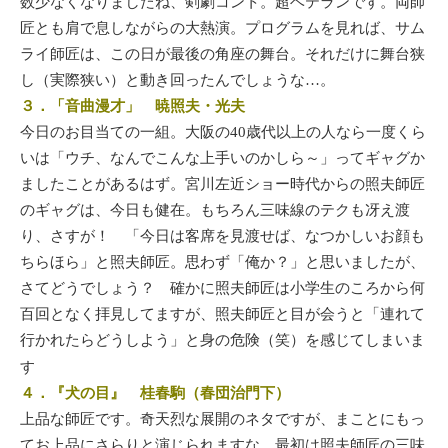
数少なくなりましたね、剣劇コント。超ベテランです。両師
匠とも肩で息しながらの大熱演。プログラムを見れば、サム
ライ師匠は、この日が最後の角座の舞台。それだけに舞台狭
し（実際狭い）と動き回ったんでしょうな…。
３．「音曲漫才」 暁照夫・光夫
今日のお目当ての一組。大阪の40歳代以上の人なら一度くら
いは「ウチ、なんでこんな上手いのかしら～」ってギャグか
ましたことがあるはず。宮川左近ショー時代からの照夫師匠
のギャグは、今日も健在。もちろん三味線のテクも冴え渡
り、さすが！ 「今日は客席を見渡せば、なつかしいお顔も
ちらほら」と照夫師匠。思わず「俺か？」と思いましたが、
さてどうでしょう？ 確かに照夫師匠は小学生のころから何
百回となく拝見してますが、照夫師匠と目が会うと「連れて
行かれたらどうしよう」と身の危険（笑）を感じてしまいま
す
４．『犬の目』 桂春駒（春団治門下）
上品な師匠です。奇天烈な展開のネタですが、まことにもっ
てお上品にさらりと演じられますな。最初は照夫師匠の三味