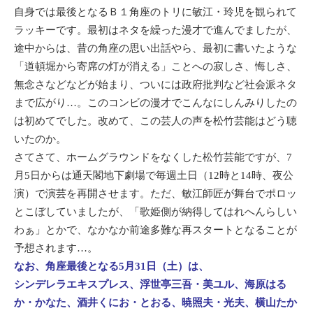
自身では最後となるＢ１角座のトリに敏江・玲児を観られて
ラッキーです。最初はネタを繰った漫才で進んでましたが、
途中からは、昔の角座の思い出話やら、最初に書いたような
「道頓堀から寄席の灯が消える」ことへの寂しさ、悔しさ、
無念さなどなどが始まり、ついには政府批判など社会派ネタ
まで広がり…。このコンビの漫才でこんなにしんみりしたの
は初めてでした。改めて、この芸人の声を松竹芸能はどう聴
いたのか。
さてさて、ホームグラウンドをなくした松竹芸能ですが、7
月5日からは通天閣地下劇場で毎週土日（12時と14時、夜公
演）で演芸を再開させます。ただ、敏江師匠が舞台でポロッ
とこぼしていましたが、「歌姫側が納得してはれへんらしい
わぁ」とかで、なかなか前途多難な再スタートとなることが
予想されます…。
なお、角座最後となる5月31日（土）は、
シンデレラエキスプレス、浮世亭三吾・美ユル、海原はる
か・かなた、酒井くにお・とおる、暁照夫・光夫、横山たか