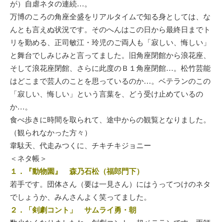
が）自虐ネタの連続…。
万博のころの角座全盛をリアルタイムで知る身としては、な
んとも言えぬ状況です。そのへんはこの日から最終日までト
リを勤める、正司敏江・玲児のご両人も「寂しい、悔しい」
と舞台でしみじみと言ってました。旧角座閉館から浪花座、
そして浪花座閉館、さらに此度のＢ１角座閉館…。松竹芸能
はどこまで芸人のことを思っているのか…。ベテランのこの
「寂しい、悔しい」という言葉を、どう受け止めているの
か…。
食べ歩きに時間を取られて、途中からの観覧となりました。
（観られなかった方々）
韋駄天、代走みつくに、チキチキジョニー
＜ネタ帳＞
１．『動物園』 森乃石松（福郎門下）
若手です。団体さん（要は一見さん）にはうってつけのネタ
でしょうか、みんさんよく笑ってました。
２．「剣劇コント」 サムライ勇・朝