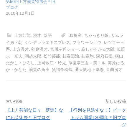
第50回上方演芸特選会＊旧
ブログ
2010年12月1日
上方芸能
,
漫才
,
落語
B1角座
,
ちゃっきり娘
,
サムラ
イ勇・朝
,
シンデレラエキスプレス
,
フラワーショウ
,
レツゴー三
匹
,
上方漫才
,
剣劇漫才
,
宮川左近ショー
,
寂しかるかる大阪
,
暁照
夫・光夫
,
朝起太郎
,
松竹芸能
,
桂春団治
,
桂春駒
,
森乃石松
,
横山
たかし・ひろし
,
正司敏江・玲児
,
浮世亭三吾・美ユル
,
海原はる
か・かなた
,
演芸の角座
,
笑福亭松鶴
,
通天閣地下劇場
,
音曲漫才
投
古い投稿
新しい投稿
【上方芸能な日々 落語】な
【行列を見逃すな！】ピーク
稿
にわ芸術祭＊旧ブログ
トラム開業120周年＊旧ブロ
ナ
グ