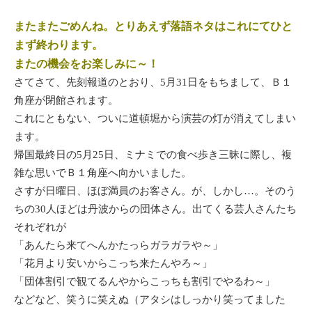
またまたごめんね。とりあえず落語ネタはこれにてひと
まず終わります。
またの機会をお楽しみに～！
さてさて、先刻報道のとおり、5月31日をもちまして、Ｂ１
角座が閉館されます。
これにともない、ついに道頓堀から演芸の灯が消えてしまい
ます。
帰国最終日の5月25日、ミナミでの食べ歩き三昧に際し、複
雑な思いでＢ１角座へ向かいました。
さすが日曜日、ほぼ満員のお客さん。が、しかし…。そのう
ちの30人ほどは丹波からの団体さん。出てくる芸人さんたち
それぞれが
「あんたら来てへんかたっらガラガラや～」
「花月より安いからこっち来たんやろ～」
「団体割引で観てるんやからこっちも割引でやるわ～」
などなど、笑うに笑えぬ（アタシはしっかり笑ってました