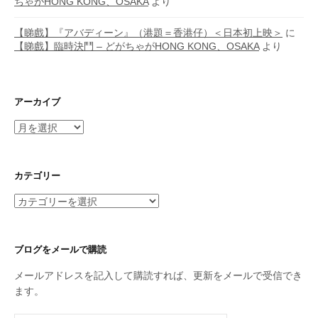
ちゃがHONG KONG、OSAKA
より
【睇戲】『アバディーン』（港題＝香港仔）＜日本初上映＞
に
【睇戲】臨時決鬥 – どがちゃがHONG KONG、OSAKA
より
アーカイブ
ア
ー
カ
イ
カテゴリー
ブ
カ
テ
ゴ
リ
ブログをメールで購読
ー
メールアドレスを記入して購読すれば、更新をメールで受信でき
ます。