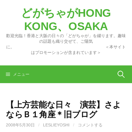
コ
どがちゃがHONG
ン
テ
KONG、OSAKA
ン
ツ
歡迎光臨！香港と大阪の日々の「どがちゃが」を綴ります。趣味
へ
の話題も織り交ぜて、ご陽気
に。 ＜本サイト
ス
はプロモーションが含まれています＞
キ
ッ
プ
検
メニュー
索:
【上方芸能な日々 演芸】さよ
ならＢ１角座＊旧ブログ
2008年5月30日
/
LESLIEYOSHI
/
コメントする