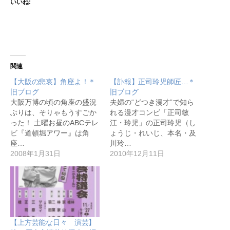
いいね:
関連
【大阪の悲哀】角座よ！＊
【訃報】正司玲児師匠…＊
旧ブログ
旧ブログ
大阪万博の頃の角座の盛況
夫婦の“どつき漫才”で知ら
ぶりは、そりゃもうすごか
れる漫才コンビ「正司敏
った！ 土曜お昼のABCテレ
江・玲児」の正司玲児（し
ビ『道頓堀アワー』は角
ょうじ・れいじ、本名・及
座…
川玲…
2008年1月31日
2010年12月11日
【上方芸能な日々 演芸】