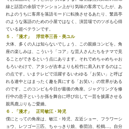
線と話芸の余韻でテンション上がり気味の客席でしたが、あ
れよのうちに客席を落語モードに転換させるあたり、繁昌亭
のような落語のための小屋ではなく、演芸場でのツボも心得
ている超ベテランです。
５．「漫才」 浮世亭三吾・美ユル
大体、多くの人は知らないでしょう、この親娘コンビを。角
座の楽しみは、こういう「コア」な芸人さんたちをナマで見
ることができるという点にあります。それでめちゃめちゃお
もろいわけで、アタシが吉本よりも松竹に肩入れするのはこ
の点です。いまテレビで活躍するいわゆる「お笑い」と呼ば
れる連中とはまったく趣を異にする「お笑い」の世界がある
のです。このコンビも今日が最後の角座。ジャグリングを修
行中の息子というか孫を舞台に呼び出して一芸を披露させる
親馬鹿ぶりもご愛嬌。
６．「漫才」 正司敏江・玲児
僕にとっての角座は、敏江・玲児、左近ショー、フラワーシ
ョウ、レツゴー三匹、ちゃっきり娘、春団治、松鶴…。自分