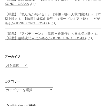
KONG、OSAKA
より
【睇戲】『私たちが飛べる日』（港題＝哪一天我們會飛）＜日本
初上映＞
に
【睇戲】緣路山旮旯 ＜海外プレミア上映＞ – どが
ちゃがHONG KONG、OSAKA
より
【睇戲】『アバディーン』（港題＝香港仔）＜日本初上映＞
に
【睇戲】臨時決鬥 – どがちゃがHONG KONG、OSAKA
より
アーカイブ
ア
ー
カ
イ
カテゴリー
ブ
カ
テ
ゴ
リ
ブログをメールで購読