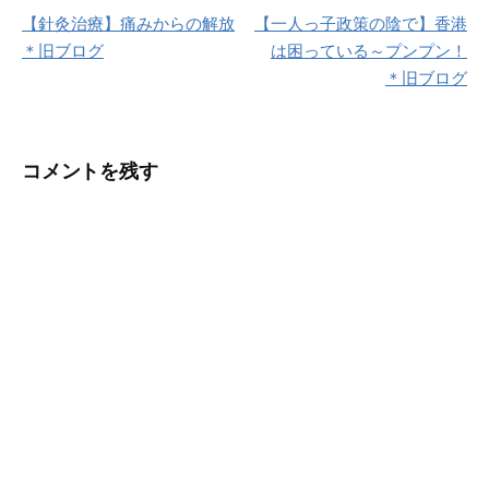
【針灸治療】痛みからの解放
【一人っ子政策の陰で】香港
稿
＊旧ブログ
は困っている～プンプン！
ナ
＊旧ブログ
ビ
ゲ
コメントを残す
ー
シ
ョ
ン