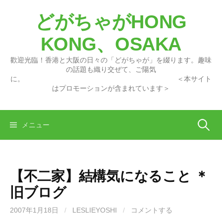
コ
どがちゃがHONG
ン
テ
KONG、OSAKA
ン
ツ
歡迎光臨！香港と大阪の日々の「どがちゃが」を綴ります。趣味
へ
の話題も織り交ぜて、ご陽気
に。 ＜本サイト
ス
はプロモーションが含まれています＞
キ
ッ
プ
検
メニュー
索:
【不二家】結構気になること ＊
旧ブログ
2007年1月18日
/
LESLIEYOSHI
/
コメントする