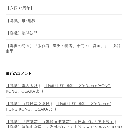
【六四37周年】
【睇戲】破･地獄
【睇戲】臨時決鬥
【毒書の時間】『張作霖─満洲の覇者、未完の「愛国」』 澁谷
由里
最近のコメント
【睇戲】毒舌大狀
に
【睇戲】破･地獄 – どがちゃがHONG
KONG、OSAKA
より
【睇戲】九龍城寨之圍城
に
【睇戲】破･地獄 – どがちゃが
HONG KONG、OSAKA
より
【睇戲】『堕落花』（港題＝墮落花）＜日本プレミア上映＞
に
【睇戲】緣路山旮旯 ＜海外プレミア上映＞ – どがちゃがHONG