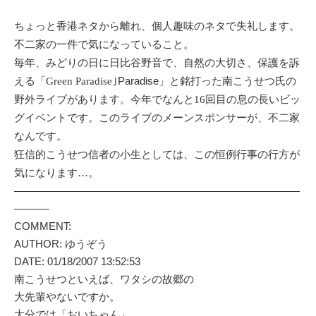
ちょっと香港ネタから離れ、個人趣味のネタで失礼します。
不二家の一件で気になっていること。
毎年、みどりの日に日比谷野音で、自然の大切さ、保護を訴
Paradise」
える「Green Paradise｣
と銘打った
南こうせつ
氏の
野外ライブがあります。今年でなんと16回目の息の長いビッ
グイベントです。このライブのメーンスポンサーが、
不二家
なんです。
狂信的こうせつ信者の小生としては、この恒例行事の行方が
気になります…。
———————————————————————————
———-
COMMENT:
AUTHOR: ゆうぞう
DATE: 01/18/2007 13:52:53
南こうせつといえば、ワタシの故郷の
大先輩やないですか。
大分では「おいちゃん」。