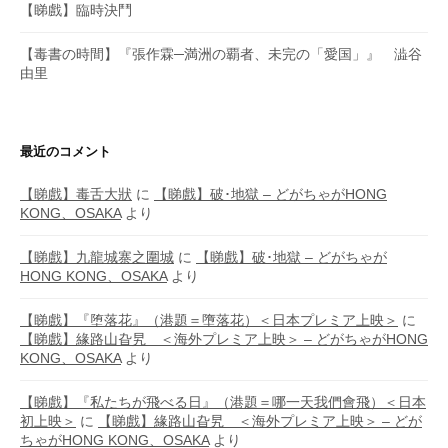
【睇戲】臨時決鬥
【毒書の時間】『張作霖─満洲の覇者、未完の「愛国」』 澁谷
由里
最近のコメント
【睇戲】毒舌大狀
に
【睇戲】破･地獄 – どがちゃがHONG
KONG、OSAKA
より
【睇戲】九龍城寨之圍城
に
【睇戲】破･地獄 – どがちゃが
HONG KONG、OSAKA
より
【睇戲】『堕落花』（港題＝墮落花）＜日本プレミア上映＞
に
【睇戲】緣路山旮旯 ＜海外プレミア上映＞ – どがちゃがHONG
KONG、OSAKA
より
【睇戲】『私たちが飛べる日』（港題＝哪一天我們會飛）＜日本
初上映＞
に
【睇戲】緣路山旮旯 ＜海外プレミア上映＞ – どが
ちゃがHONG KONG、OSAKA
より