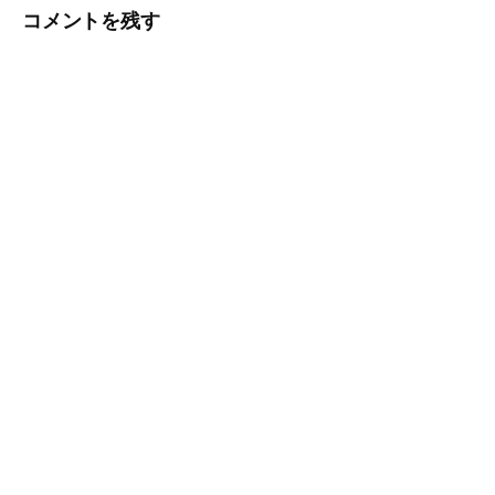
コメントを残す
ビ
ゲ
ー
シ
ョ
ン