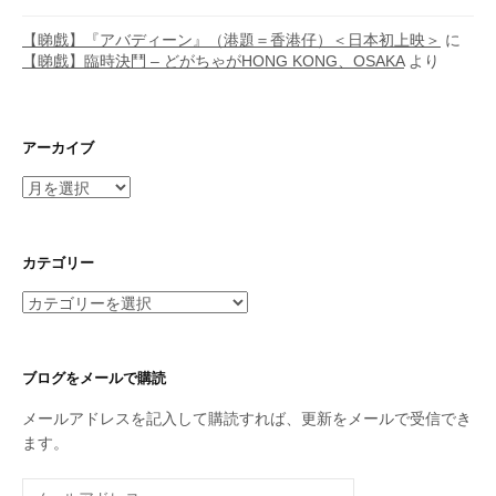
【睇戲】『アバディーン』（港題＝香港仔）＜日本初上映＞
に
【睇戲】臨時決鬥 – どがちゃがHONG KONG、OSAKA
より
アーカイブ
ア
ー
カ
イ
カテゴリー
ブ
カ
テ
ゴ
リ
ブログをメールで購読
ー
メールアドレスを記入して購読すれば、更新をメールで受信でき
ます。
メ