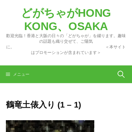
コ
どがちゃがHONG
ン
テ
KONG、OSAKA
ン
ツ
歡迎光臨！香港と大阪の日々の「どがちゃが」を綴ります。趣味
へ
の話題も織り交ぜて、ご陽気
に。 ＜本サイト
ス
はプロモーションが含まれています＞
キ
ッ
プ
検
メニュー
索:
鶴竜土俵入り (1 – 1)