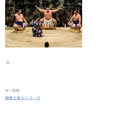
投
古い投稿
鶴竜土俵入り (1 – 1)
稿
ナ