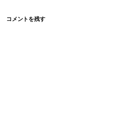
ナ
コメントを残す
ビ
ゲ
ー
シ
ョ
ン