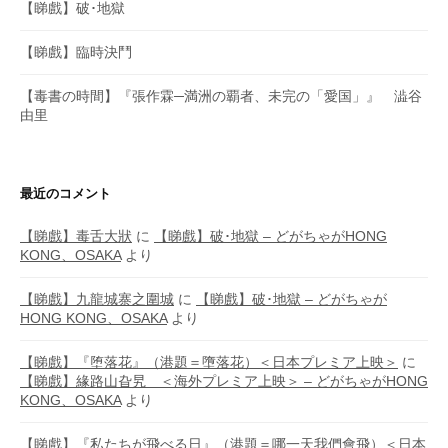
【睇戲】破･地獄
【睇戲】臨時決鬥
【毒書の時間】『張作霖─満洲の覇者、未完の「愛国」』 澁谷
由里
最近のコメント
【睇戲】毒舌大狀
に
【睇戲】破･地獄 – どがちゃがHONG
KONG、OSAKA
より
【睇戲】九龍城寨之圍城
に
【睇戲】破･地獄 – どがちゃが
HONG KONG、OSAKA
より
【睇戲】『堕落花』（港題＝墮落花）＜日本プレミア上映＞
に
【睇戲】緣路山旮旯 ＜海外プレミア上映＞ – どがちゃがHONG
KONG、OSAKA
より
【睇戲】『私たちが飛べる日』（港題＝哪一天我們會飛）＜日本