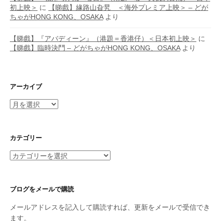
初上映＞
に
【睇戲】緣路山旮旯 ＜海外プレミア上映＞ – どが
ちゃがHONG KONG、OSAKA
より
【睇戲】『アバディーン』（港題＝香港仔）＜日本初上映＞
に
【睇戲】臨時決鬥 – どがちゃがHONG KONG、OSAKA
より
アーカイブ
ア
ー
カ
イ
カテゴリー
ブ
カ
テ
ゴ
リ
ブログをメールで購読
ー
メールアドレスを記入して購読すれば、更新をメールで受信でき
ます。