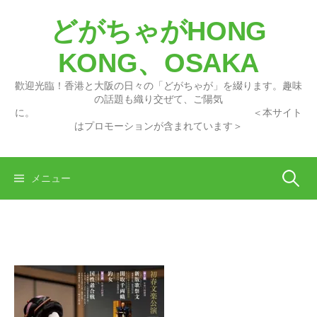
コ
どがちゃがHONG
ン
テ
KONG、OSAKA
ン
ツ
歡迎光臨！香港と大阪の日々の「どがちゃが」を綴ります。趣味
へ
の話題も織り交ぜて、ご陽気
に。 ＜本サイト
ス
はプロモーションが含まれています＞
キ
ッ
プ
検
メニュー
索: