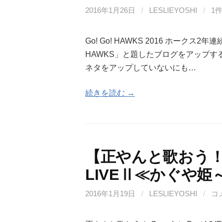
2016年1月26日
/
LESLIEYOSHI
/
1
Go! Go! HAWKS 2016 ホークス
HAWKS」と題したブログをアップす
ネタをアップしていないにも…
続きを読む →
【正やんと歌おう！】Co
LIVEⅡ≪かぐや姫～
2016年1月19日
/
LESLIEYOSHI
/
コ