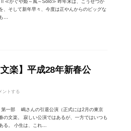
 LIVEⅡ≪かぐや姫～風～Solo≫ 昨年末は、こうせつか
を、そして新年早々、今度は正やんからのビッグな
も…
文楽】平成28年新春公
メントする
演 第一部 嶋さんの引退公演（正式には2月の東京
春の文楽。 寂しい公演ではあるが、一方ではいつも
ある。 小生は、これ…