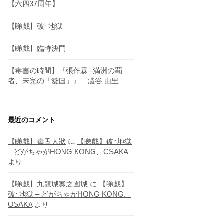
【六四37周年】
【睇戲】破･地獄
【睇戲】臨時決鬥
【毒書の時間】『張作霖─満洲の覇
者、未完の「愛国」』 澁谷 由里
最近のコメント
【睇戲】毒舌大狀
に
【睇戲】破･地獄
– どがちゃがHONG KONG、OSAKA
より
【睇戲】九龍城寨之圍城
に
【睇戲】
破･地獄 – どがちゃがHONG KONG、
OSAKA
より