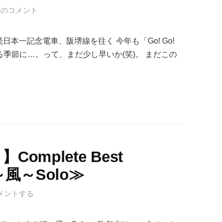
件のコメント
2年連続日本一記念電車、阪堺線を往く 今年も「Go! Go!
る季節に…。って、まだ少し早いか(笑)。 まだこの
mplete Best
風～Solo≫
メントする