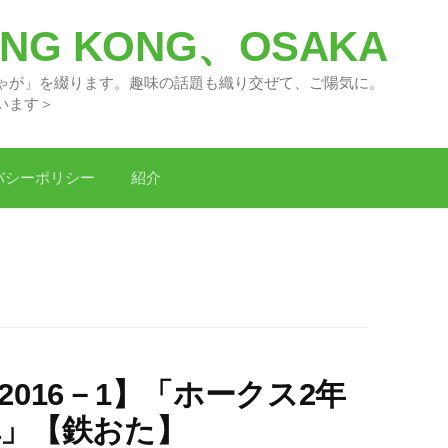
G KONG、OSAKA
々の「どがちゃが」を綴ります。趣味の話題
います＞
バシーポリシー
紹介
KS 2016－1】「ホークス2年
車」【鉄おた】