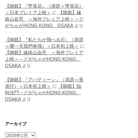
【睇戲】『堕落花』（港題＝墮落花）
＜日本プレミア上映＞
に
【睇戲】緣
路山旮旯 ＜海外プレミア上映＞ – ど
がちゃがHONG KONG、OSAKA
より
【睇戲】『私たちが飛べる日』（港題
＝哪一天我們會飛）＜日本初上映＞
に
【睇戲】緣路山旮旯 ＜海外プレミア
上映＞ – どがちゃがHONG KONG、
OSAKA
より
【睇戲】『アバディーン』（港題＝香
港仔）＜日本初上映＞
に
【睇戲】臨
時決鬥 – どがちゃがHONG KONG、
OSAKA
より
アーカイブ
ア