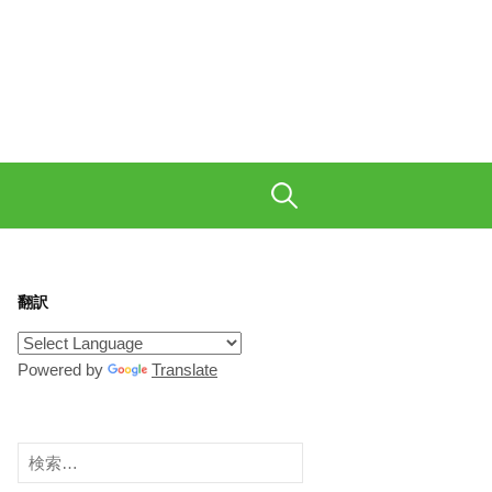
も織り交ぜて、ご陽気に。
検
索:
翻訳
Powered by
Translate
検
索: