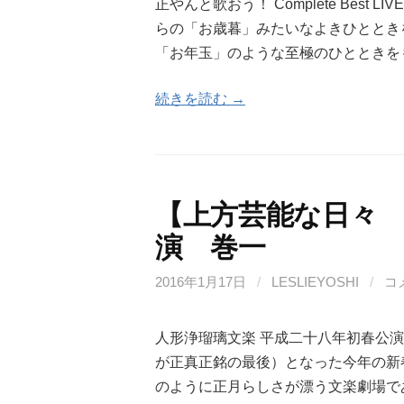
正やんと歌おう！ Complete Best
らの「お歳暮」みたいなよきひととき
「お年玉」のような至極のひとときを
続きを読む →
【上方芸能な日々 
演 巻一
2016年1月17日
/
LESLIEYOSHI
/
コ
人形浄瑠璃文楽 平成二十八年初春公
が正真正銘の最後）となった今年の新
のように正月らしさが漂う文楽劇場で