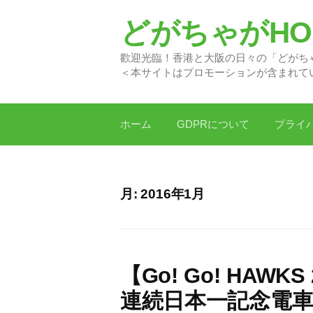
コ
どがちゃがHON
ン
テ
歡迎光臨！香港と大阪の日
ン
＜本サイトはプロモーションが含まれて
ツ
へ
ス
ホーム
GDPRについて
プライ
キ
ッ
プ
月:
2016年1月
【Go! Go! HAW
連続日本一記念電