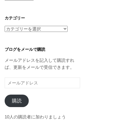
ー
カ
イ
カテゴリー
ブ
カ
テ
ゴ
リ
ブログをメールで購読
ー
メールアドレスを記入して購読すれ
ば、更新をメールで受信できます。
メ
ー
ル
購読
ア
ド
レ
10人の購読者に加わりましょう
ス