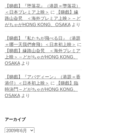
【睇戲】『堕落花』（港題＝墮落花）
＜日本プレミア上映＞
に
【睇戲】緣
路山旮旯 ＜海外プレミア上映＞ – ど
がちゃがHONG KONG、OSAKA
より
【睇戲】『私たちが飛べる日』（港題
＝哪一天我們會飛）＜日本初上映＞
に
【睇戲】緣路山旮旯 ＜海外プレミア
上映＞ – どがちゃがHONG KONG、
OSAKA
より
【睇戲】『アバディーン』（港題＝香
港仔）＜日本初上映＞
に
【睇戲】臨
時決鬥 – どがちゃがHONG KONG、
OSAKA
より
アーカイブ
ア