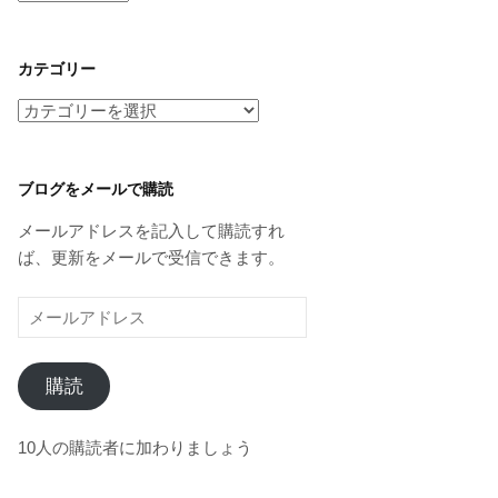
ー
カ
イ
カテゴリー
ブ
カ
テ
ゴ
リ
ブログをメールで購読
ー
メールアドレスを記入して購読すれ
ば、更新をメールで受信できます。
メ
ー
ル
購読
ア
ド
レ
10人の購読者に加わりましょう
ス