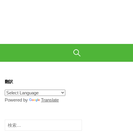
も織り交ぜて、ご陽気に。
検
索:
翻訳
Powered by
Translate
検
索: