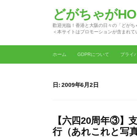
コ
どがちゃがHON
ン
テ
歡迎光臨！香港と大阪の日
ン
＜本サイトはプロモーションが含まれて
ツ
へ
ス
ホーム
GDPRについて
プライ
キ
ッ
プ
日:
2009年6月2日
【六四20周年③】
行（あれこれと写