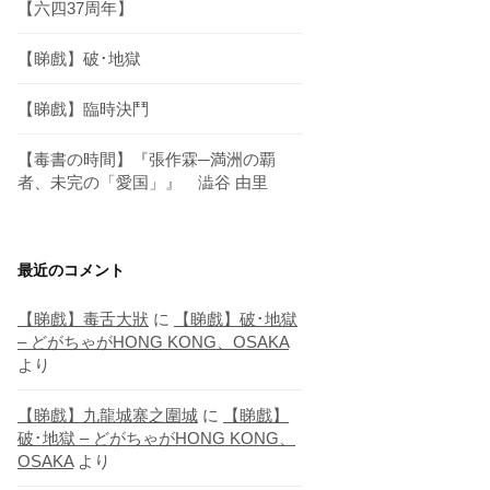
【六四37周年】
【睇戲】破･地獄
【睇戲】臨時決鬥
【毒書の時間】『張作霖─満洲の覇
者、未完の「愛国」』 澁谷 由里
最近のコメント
【睇戲】毒舌大狀
に
【睇戲】破･地獄
– どがちゃがHONG KONG、OSAKA
より
【睇戲】九龍城寨之圍城
に
【睇戲】
破･地獄 – どがちゃがHONG KONG、
OSAKA
より