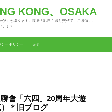
G KONG、OSAKA
々の「どがちゃが」を綴ります。趣味の話題
います＞
バシーポリシー
紹介
支聯會「六四」20周年大遊
真）＊旧ブログ