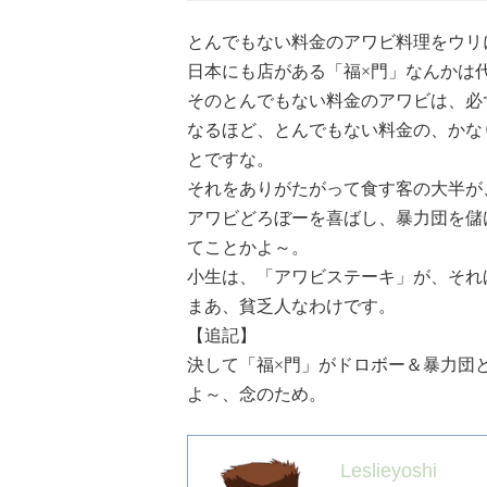
とんでもない料金のアワビ料理をウリ
日本にも店がある「福×門」なんかは
そのとんでもない料金のアワビは、必
なるほど、とんでもない料金の、かな
とですな。
それをありがたがって食す客の大半が
アワビどろぼーを喜ばし、暴力団を儲
てことかよ～。
小生は、「アワビステーキ」が、それ
まあ、貧乏人なわけです。
【追記】
決して「福×門」がドロボー＆暴力団
よ～、念のため。
Leslieyoshi