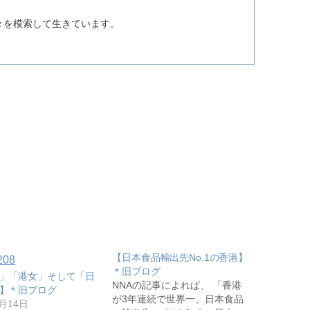
。
々を模索して生きています。
【日本食品輸出先No.1の香港】
＊旧ブログ
」「港女」そして「日
NNAの記事によれば、 「香港
】＊旧ブログ
が3年連続で世界一、日本食品
7月14日