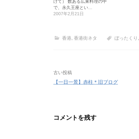
けて） 数ある広東料理の中
で、永久王座とい…
2007年2月21日
香港
,
香港街ネタ
ぼったくり
投
古い投稿
【一日一景】赤柱＊旧ブログ
稿
ナ
ビ
コメントを残す
ゲ