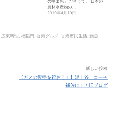
の輸出先」 だそうで。 日本の
農林水産物の…
2010年4月10日
,
広東料理
,
福臨門
,
香港グルメ
,
香港市民生活
,
鮑魚
新しい投稿
【ガメの復帰を祝おう！】湯上谷、コーチ
補佐に！＊旧ブログ