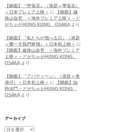
【睇戲】『堕落花』（港題＝墮落花）
＜日本プレミア上映＞
に
【睇戲】緣
路山旮旯 ＜海外プレミア上映＞ – ど
がちゃがHONG KONG、OSAKA
より
【睇戲】『私たちが飛べる日』（港題
＝哪一天我們會飛）＜日本初上映＞
に
【睇戲】緣路山旮旯 ＜海外プレミア
上映＞ – どがちゃがHONG KONG、
OSAKA
より
【睇戲】『アバディーン』（港題＝香
港仔）＜日本初上映＞
に
【睇戲】臨
時決鬥 – どがちゃがHONG KONG、
OSAKA
より
アーカイブ
ア