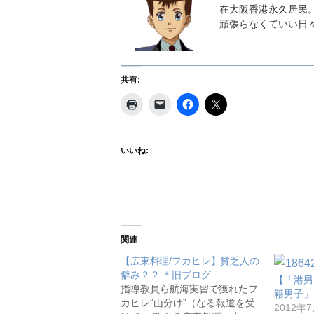
在大阪香港永久居民
頑張らなくていい日
共有:
いいね:
関連
【広東料理/フカヒレ】貧乏人の
僻み？？ ＊旧ブログ
【「港男
指導教員ら航海実習で獲れたフ
籍男子」
カヒレ“山分け”（なる報道を受
2012年