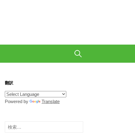
も織り交ぜて、ご陽気に。
検
索:
翻訳
Powered by
Translate
検
索: