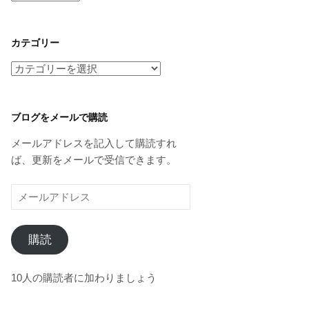
ー
カ
イ
カテゴリー
ブ
カ
テ
ゴ
リ
ブログをメールで購読
ー
メールアドレスを記入して購読すれ
ば、更新をメールで受信できます。
メ
ー
ル
購読
ア
ド
レ
10人の購読者に加わりましょう
ス