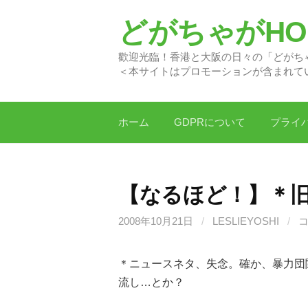
コ
どがちゃがHON
ン
テ
歡迎光臨！香港と大阪の日
ン
＜本サイトはプロモーションが含まれて
ツ
へ
ス
ホーム
GDPRについて
プライ
キ
ッ
プ
【なるほど！】＊
2008年10月21日
/
LESLIEYOSHI
/
＊ニュースネタ、失念。確か、暴力団
流し…とか？