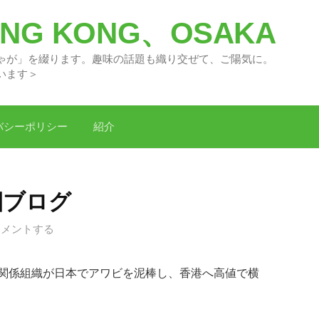
G KONG、OSAKA
々の「どがちゃが」を綴ります。趣味の話題
います＞
バシーポリシー
紹介
旧ブログ
コメントする
関係組織が日本でアワビを泥棒し、香港へ高値で横