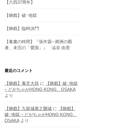
【六四37周年】
【睇戲】破･地獄
【睇戲】臨時決鬥
【毒書の時間】『張作霖─満洲の覇
者、未完の「愛国」』 澁谷 由里
最近のコメント
【睇戲】毒舌大狀
に
【睇戲】破･地獄
– どがちゃがHONG KONG、OSAKA
より
【睇戲】九龍城寨之圍城
に
【睇戲】
破･地獄 – どがちゃがHONG KONG、
OSAKA
より