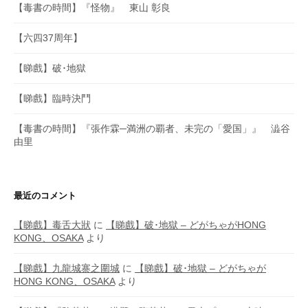
【毒書の時間】『怪物』 東山 彰良
【六四37周年】
【睇戲】破･地獄
【睇戲】臨時決鬥
【毒書の時間】『張作霖─満洲の覇者、未完の「愛国」』 澁谷
由里
最近のコメント
【睇戲】毒舌大狀
に
【睇戲】破･地獄 – どがちゃがHONG
KONG、OSAKA
より
【睇戲】九龍城寨之圍城
に
【睇戲】破･地獄 – どがちゃが
HONG KONG、OSAKA
より