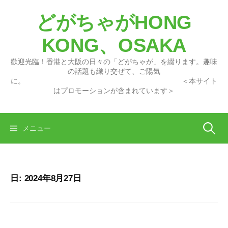
コ
どがちゃがHONG
ン
テ
KONG、OSAKA
ン
ツ
歡迎光臨！香港と大阪の日々の「どがちゃが」を綴ります。趣味
へ
の話題も織り交ぜて、ご陽気
に。 ＜本サイト
ス
はプロモーションが含まれています＞
キ
ッ
プ
検
メニュー
索:
日:
2024年8月27日