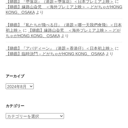
【睇戲】『堕落花』（港題＝墮落花）＜日本プレミア上映＞
に
【睇戲】緣路山旮旯 ＜海外プレミア上映＞ – どがちゃがHONG
KONG、OSAKA
より
【睇戲】『私たちが飛べる日』（港題＝哪一天我們會飛）＜日本
初上映＞
に
【睇戲】緣路山旮旯 ＜海外プレミア上映＞ – どが
ちゃがHONG KONG、OSAKA
より
【睇戲】『アバディーン』（港題＝香港仔）＜日本初上映＞
に
【睇戲】臨時決鬥 – どがちゃがHONG KONG、OSAKA
より
アーカイブ
ア
ー
カ
イ
カテゴリー
ブ
カ
テ