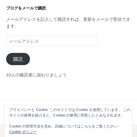
ゴ
リ
ブログをメールで購読
ー
メールアドレスを記入して購読すれば、更新をメールで受信でき
ます。
メ
ー
ル
購読
ア
ド
レ
10人の購読者に加わりましょう
ス
プライバシーと Cookie: このサイトでは Cookie を使用しています。 この
Powered by
WordPress
|
Theme by
Themehaus
サイトの使用を続けると、Cookie の使用に同意したとみなされます。
Cookie の管理方法を含め、詳細についてはこちらをご覧ください:
Cookie ポリシー