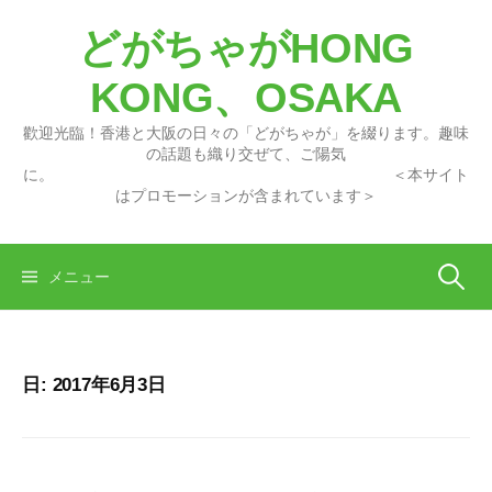
コ
どがちゃがHONG
ン
テ
KONG、OSAKA
ン
ツ
歡迎光臨！香港と大阪の日々の「どがちゃが」を綴ります。趣味
へ
の話題も織り交ぜて、ご陽気
に。 ＜本サイト
ス
はプロモーションが含まれています＞
キ
ッ
プ
検
メニュー
索:
日:
2017年6月3日