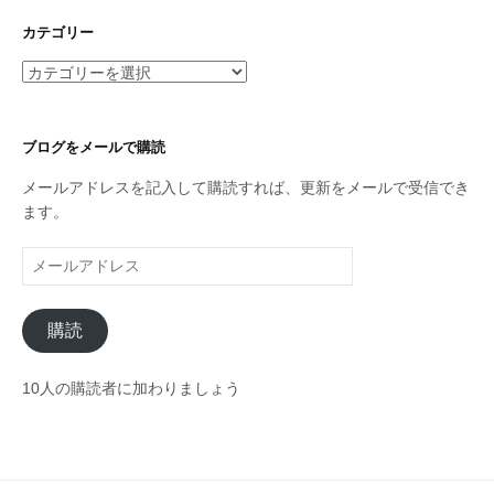
カ
イ
カテゴリー
ブ
カ
テ
ゴ
リ
ブログをメールで購読
ー
メールアドレスを記入して購読すれば、更新をメールで受信でき
ます。
メ
ー
ル
購読
ア
ド
レ
10人の購読者に加わりましょう
ス