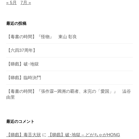
« 5月
7月 »
最近の投稿
【毒書の時間】『怪物』 東山 彰良
【六四37周年】
【睇戲】破･地獄
【睇戲】臨時決鬥
【毒書の時間】『張作霖─満洲の覇者、未完の「愛国」』 澁谷
由里
最近のコメント
【睇戲】毒舌大狀
に
【睇戲】破･地獄 – どがちゃがHONG