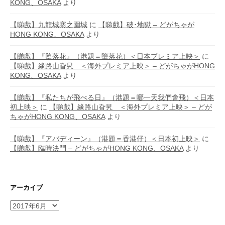
KONG、OSAKA
より
【睇戲】九龍城寨之圍城
に
【睇戲】破･地獄 – どがちゃが
HONG KONG、OSAKA
より
【睇戲】『堕落花』（港題＝墮落花）＜日本プレミア上映＞
に
【睇戲】緣路山旮旯 ＜海外プレミア上映＞ – どがちゃがHONG
KONG、OSAKA
より
【睇戲】『私たちが飛べる日』（港題＝哪一天我們會飛）＜日本
初上映＞
に
【睇戲】緣路山旮旯 ＜海外プレミア上映＞ – どが
ちゃがHONG KONG、OSAKA
より
【睇戲】『アバディーン』（港題＝香港仔）＜日本初上映＞
に
【睇戲】臨時決鬥 – どがちゃがHONG KONG、OSAKA
より
アーカイブ
ア
ー