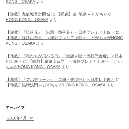
KONG、OSAKA
より
【睇戲】九龍城寨之圍城
に
【睇戲】破･地獄 – どがちゃが
HONG KONG、OSAKA
より
【睇戲】『堕落花』（港題＝墮落花）＜日本プレミア上映＞
に
【睇戲】緣路山旮旯 ＜海外プレミア上映＞ – どがちゃがHONG
KONG、OSAKA
より
【睇戲】『私たちが飛べる日』（港題＝哪一天我們會飛）＜日本
初上映＞
に
【睇戲】緣路山旮旯 ＜海外プレミア上映＞ – どが
ちゃがHONG KONG、OSAKA
より
【睇戲】『アバディーン』（港題＝香港仔）＜日本初上映＞
に
【睇戲】臨時決鬥 – どがちゃがHONG KONG、OSAKA
より
アーカイブ
ア
ー