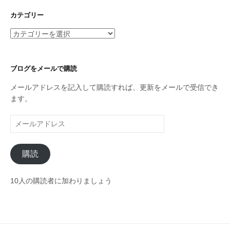
カ
イ
カテゴリー
ブ
カ
テ
ゴ
リ
ブログをメールで購読
ー
メールアドレスを記入して購読すれば、更新をメールで受信でき
ます。
メ
ー
ル
購読
ア
ド
レ
10人の購読者に加わりましょう
ス