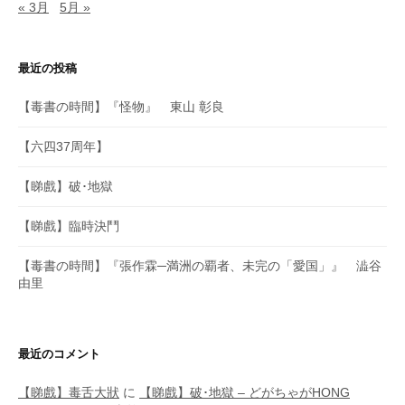
« 3月
5月 »
最近の投稿
【毒書の時間】『怪物』 東山 彰良
【六四37周年】
【睇戲】破･地獄
【睇戲】臨時決鬥
【毒書の時間】『張作霖─満洲の覇者、未完の「愛国」』 澁谷
由里
最近のコメント
【睇戲】毒舌大狀
に
【睇戲】破･地獄 – どがちゃがHONG