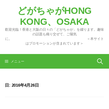
コ
どがちゃがHONG
ン
テ
KONG、OSAKA
ン
ツ
歡迎光臨！香港と大阪の日々の「どがちゃが」を綴ります。趣味
へ
の話題も織り交ぜて、ご陽気
に。 ＜本サイト
ス
はプロモーションが含まれています＞
キ
ッ
プ
検
メニュー
索:
日:
2016年4月26日