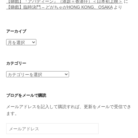
【睇戲】『アバディーン』（港題＝香港仔）＜日本初上映＞
に
【睇戲】臨時決鬥 – どがちゃがHONG KONG、OSAKA
より
アーカイブ
ア
ー
カ
イ
カテゴリー
ブ
カ
テ
ゴ
リ
ブログをメールで購読
ー
メールアドレスを記入して購読すれば、更新をメールで受信でき
ます。
メ
ー