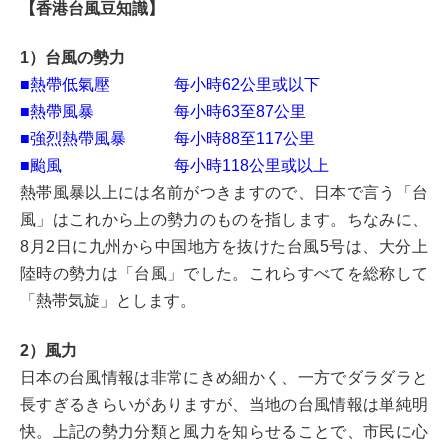
【香港台風豆知識】
1）台風の勢力
■熱帶低氣壓 每小時62公里或以下
■熱帶風暴 每小時63至87公里
■強烈熱帶風暴 每小時88至117公里
■颱風 每小時118公里或以上
熱帯風暴以上には名前がつきますので、日本で言う「台
風」はこれから上の勢力のものを指します。ちなみに、
8月2日に九州から中国地方を抜けた台風5号は、大分上
陸時の勢力は「台風」でした。これらすべてを総称して
「熱帯気旋」とします。
2）風力
日本の台風情報は非常にきめ細かく、一方でダラダラと
長すぎるきらいがありますが、当地の台風情報は単純明
快。上記の勢力分類と風力を知らせることで、市民に心