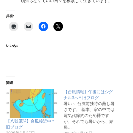
頑張らなくていい日々を模索して生きています。
共有:
いいね:
関連
【台風情報】午後にはシグ
ナル3へ＊旧ブログ
暑い～ 台風前独特の蒸し暑
さです。 基本、家の中では
電気代節約のため裸です
【八號風球】台風接近中＊
が、それでも暑いから、結
旧ブログ
局…
2008年6月25日