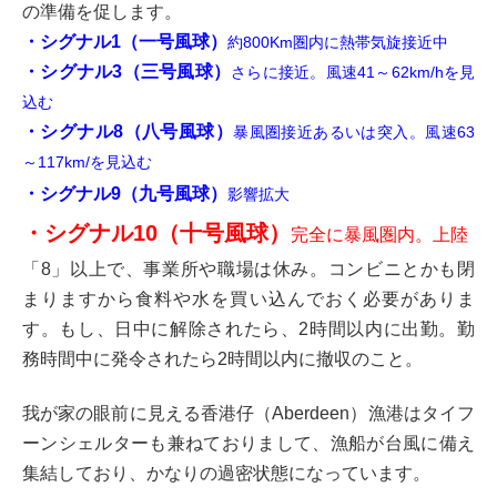
の準備を促します。
・シグナル1（一号風球）
約800Km圏内に熱帯気旋接近中
・シグナル3（三号風球）
さらに接近。風速41～62km/hを見
込む
・シグナル8（八号風球）
暴風圏接近あるいは突入。風速63
～117km/を見込む
・シグナル9（九号風球）
影響拡大
・シグナル10（十号風球）
完全に暴風圏内。上陸
「8」以上で、事業所や職場は休み。コンビニとかも閉
まりますから食料や水を買い込んでおく必要がありま
す。もし、日中に解除されたら、2時間以内に出勤。勤
務時間中に発令されたら2時間以内に撤収のこと。
我が家の眼前に見える香港仔（Aberdeen）漁港はタイフ
ーンシェルターも兼ねておりまして、漁船が台風に備え
集結しており、かなりの過密状態になっています。