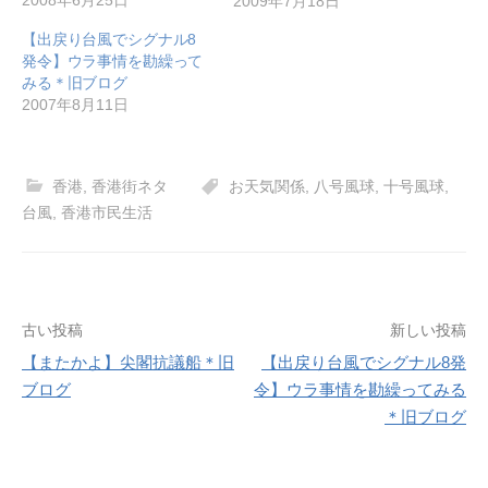
2009年7月18日
【出戻り台風でシグナル8
発令】ウラ事情を勘繰って
みる＊旧ブログ
2007年8月11日
香港
,
香港街ネタ
お天気関係
,
八号風球
,
十号風球
,
台風
,
香港市民生活
投
古い投稿
新しい投稿
【またかよ】尖閣抗議船＊旧
【出戻り台風でシグナル8発
稿
ブログ
令】ウラ事情を勘繰ってみる
ナ
＊旧ブログ
ビ