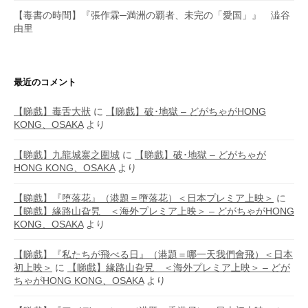
【毒書の時間】『張作霖─満洲の覇者、未完の「愛国」』 澁谷
由里
最近のコメント
【睇戲】毒舌大狀
に
【睇戲】破･地獄 – どがちゃがHONG
KONG、OSAKA
より
【睇戲】九龍城寨之圍城
に
【睇戲】破･地獄 – どがちゃが
HONG KONG、OSAKA
より
【睇戲】『堕落花』（港題＝墮落花）＜日本プレミア上映＞
に
【睇戲】緣路山旮旯 ＜海外プレミア上映＞ – どがちゃがHONG
KONG、OSAKA
より
【睇戲】『私たちが飛べる日』（港題＝哪一天我們會飛）＜日本
初上映＞
に
【睇戲】緣路山旮旯 ＜海外プレミア上映＞ – どが
ちゃがHONG KONG、OSAKA
より