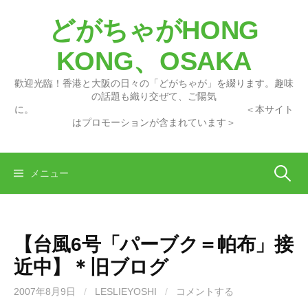
コ
どがちゃがHONG
ン
テ
KONG、OSAKA
ン
ツ
歡迎光臨！香港と大阪の日々の「どがちゃが」を綴ります。趣味
へ
の話題も織り交ぜて、ご陽気
に。 ＜本サイト
ス
はプロモーションが含まれています＞
キ
ッ
プ
検
メニュー
索:
【台風6号「パーブク＝帕布」接
近中】＊旧ブログ
2007年8月9日
/
LESLIEYOSHI
/
コメントする