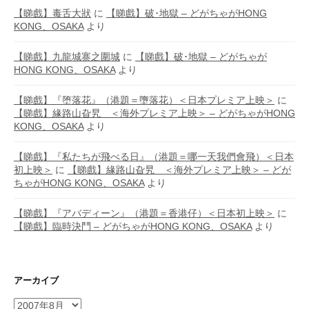
【睇戲】毒舌大狀
に
【睇戲】破･地獄 – どがちゃがHONG
KONG、OSAKA
より
【睇戲】九龍城寨之圍城
に
【睇戲】破･地獄 – どがちゃが
HONG KONG、OSAKA
より
【睇戲】『堕落花』（港題＝墮落花）＜日本プレミア上映＞
に
【睇戲】緣路山旮旯 ＜海外プレミア上映＞ – どがちゃがHONG
KONG、OSAKA
より
【睇戲】『私たちが飛べる日』（港題＝哪一天我們會飛）＜日本
初上映＞
に
【睇戲】緣路山旮旯 ＜海外プレミア上映＞ – どが
ちゃがHONG KONG、OSAKA
より
【睇戲】『アバディーン』（港題＝香港仔）＜日本初上映＞
に
【睇戲】臨時決鬥 – どがちゃがHONG KONG、OSAKA
より
アーカイブ
ア