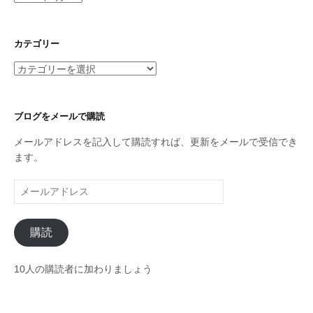
ー
カ
イ
カテゴリー
ブ
カ
テ
ゴ
リ
ブログをメールで購読
ー
メールアドレスを記入して購読すれば、更新をメールで受信でき
ます。
メ
ー
ル
購読
ア
ド
レ
10人の購読者に加わりましょう
ス