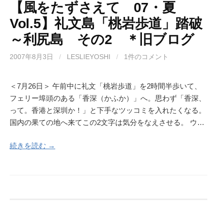
【風をたずさえて 07・夏
Vol.5】礼文島「桃岩歩道」踏破
～利尻島 その2 ＊旧ブログ
2007年8月3日
/
LESLIEYOSHI
/
1件のコメント
＜7月26日＞ 午前中に礼文「桃岩歩道」を2時間半歩いて、
フェリー埠頭のある「香深（かふか）」へ。思わず「香深、
って。香港と深圳か！」と下手なツッコミを入れたくなる。
国内の果ての地へ来てこの2文字は気分をなえさせる。 ウ…
続きを読む →