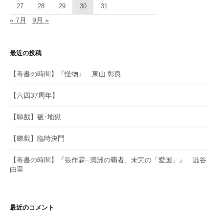
27
28
29
30
31
« 7月
9月 »
最近の投稿
【毒書の時間】『怪物』 東山 彰良
【六四37周年】
【睇戲】破･地獄
【睇戲】臨時決鬥
【毒書の時間】『張作霖─満洲の覇者、未完の「愛国」』 澁谷
由里
最近のコメント