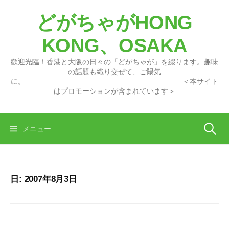
コ
どがちゃがHONG
ン
テ
KONG、OSAKA
ン
ツ
歡迎光臨！香港と大阪の日々の「どがちゃが」を綴ります。趣味
へ
の話題も織り交ぜて、ご陽気
に。 ＜本サイト
ス
はプロモーションが含まれています＞
キ
ッ
プ
検
メニュー
索:
日:
2007年8月3日