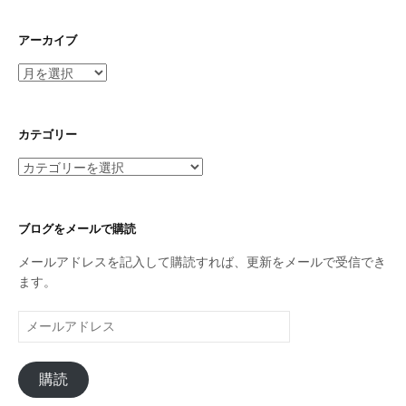
アーカイブ
ア
ー
カ
イ
カテゴリー
ブ
カ
テ
ゴ
リ
ブログをメールで購読
ー
メールアドレスを記入して購読すれば、更新をメールで受信でき
ます。
メ
ー
ル
購読
ア
ド