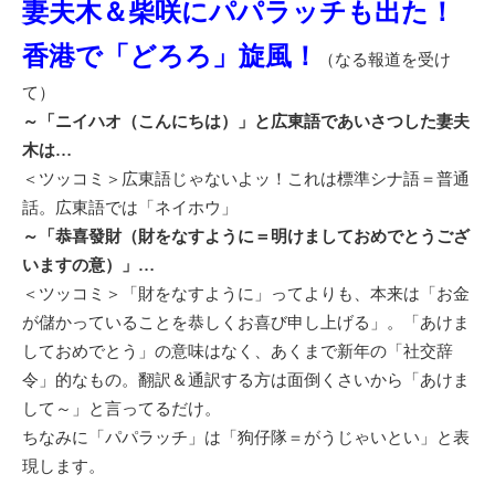
妻夫木＆柴咲にパパラッチも出た！
香港で「どろろ」旋風！
（なる報道を受け
て）
～「ニイハオ（こんにちは）」と広東語であいさつした妻夫
木は…
＜ツッコミ＞広東語じゃないよッ！これは標準シナ語＝普通
話。広東語では「ネイホウ」
～「恭喜發財（財をなすように＝明けましておめでとうござ
いますの意）」…
＜ツッコミ＞「財をなすように」ってよりも、本来は「お金
が儲かっていることを恭しくお喜び申し上げる」。「あけま
しておめでとう」の意味はなく、あくまで新年の「社交辞
令」的なもの。翻訳＆通訳する方は面倒くさいから「あけま
して～」と言ってるだけ。
ちなみに「パパラッチ」は「狗仔隊＝がうじゃいとい」と表
現します。
———————————————————————————