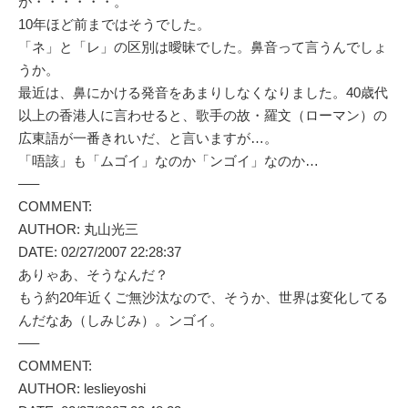
が・・・・・・。
10年ほど前まではそうでした。
「ネ」と「レ」の区別は曖昧でした。鼻音って言うんでしょ
うか。
最近は、鼻にかける発音をあまりしなくなりました。40歳代
以上の香港人に言わせると、歌手の故・羅文（ローマン）の
広東語が一番きれいだ、と言いますが…。
「唔該」も「ムゴイ」なのか「ンゴイ」なのか…
—–
COMMENT:
AUTHOR: 丸山光三
DATE: 02/27/2007 22:28:37
ありゃあ、そうなんだ？
もう約20年近くご無沙汰なので、そうか、世界は変化してる
んだなあ（しみじみ）。ンゴイ。
—–
COMMENT:
AUTHOR: leslieyoshi