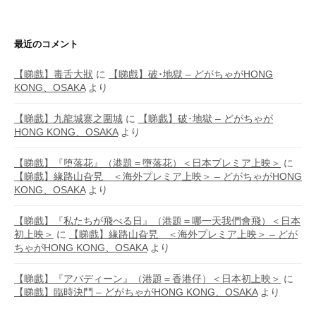
最近のコメント
【睇戲】毒舌大狀
に
【睇戲】破･地獄 – どがちゃがHONG
KONG、OSAKA
より
【睇戲】九龍城寨之圍城
に
【睇戲】破･地獄 – どがちゃが
HONG KONG、OSAKA
より
【睇戲】『堕落花』（港題＝墮落花）＜日本プレミア上映＞
に
【睇戲】緣路山旮旯 ＜海外プレミア上映＞ – どがちゃがHONG
KONG、OSAKA
より
【睇戲】『私たちが飛べる日』（港題＝哪一天我們會飛）＜日本
初上映＞
に
【睇戲】緣路山旮旯 ＜海外プレミア上映＞ – どが
ちゃがHONG KONG、OSAKA
より
【睇戲】『アバディーン』（港題＝香港仔）＜日本初上映＞
に
【睇戲】臨時決鬥 – どがちゃがHONG KONG、OSAKA
より