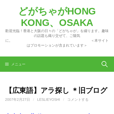
コ
どがちゃがHONG
ン
テ
KONG、OSAKA
ン
ツ
歡迎光臨！香港と大阪の日々の「どがちゃが」を綴ります。趣味
へ
の話題も織り交ぜて、ご陽気
に。 ＜本サイト
ス
はプロモーションが含まれています＞
キ
ッ
プ
検
メニュー
索:
【広東語】アラ探し ＊旧ブログ
2007年2月27日
/
LESLIEYOSHI
/
コメントする