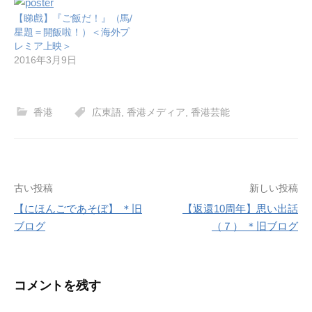
【睇戲】『ご飯だ！』（馬/
星題＝開飯啦！）＜海外プ
レミア上映＞
2016年3月9日
香港
広東語
,
香港メディア
,
香港芸能
投
古い投稿
新しい投稿
【にほんごであそぼ】 ＊旧
【返還10周年】思い出話
稿
ブログ
（７） ＊旧ブログ
ナ
ビ
コメントを残す
ゲ