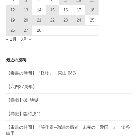
12
13
14
15
16
17
18
19
20
21
22
23
24
25
26
27
28
« 1月
3月 »
最近の投稿
【毒書の時間】『怪物』 東山 彰良
【六四37周年】
【睇戲】破･地獄
【睇戲】臨時決鬥
【毒書の時間】『張作霖─満洲の覇者、未完の「愛国」』 澁谷
由里