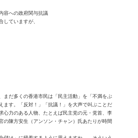
内容への政府関与抗議
合していますが、
、まだ多くの香港市民は「民主活動」を「不満をぶ
えます。「反対！」「抗議！」を大声で叫ぶことだ
求心力のある人物、たとえば民主党の元・党首、李
官の陳方安生（アンソン・チャン）氏あたりが時間
金儲け」に帰着するように思えますね…。そういう