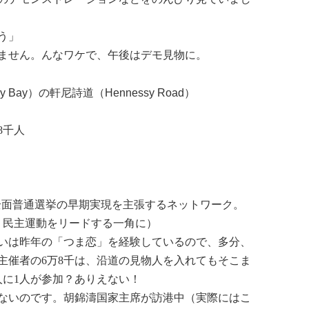
う」
ません。んなワケで、午後はデモ見物に。
Bay）の軒尼詩道（Hennessy Road）
8千人
全面普通選挙の早期実現を主張するネットワーク。
来、民主運動を
リード
する一角に）
いは昨年の「つま恋」を経験しているので、多分、
主催者の6万8千は、沿道の見物人を入れてもそこま
人に1人が参加？ありえない！
ないのです。胡錦濤国家主席が訪港中（実際にはこ