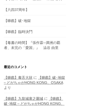
【六四37周年】
【睇戲】破･地獄
【睇戲】臨時決鬥
【毒書の時間】『張作霖─満洲の覇
者、未完の「愛国」』 澁谷 由里
最近のコメント
【睇戲】毒舌大狀
に
【睇戲】破･地獄
– どがちゃがHONG KONG、OSAKA
より
【睇戲】九龍城寨之圍城
に
【睇戲】
破･地獄 – どがちゃがHONG KONG、