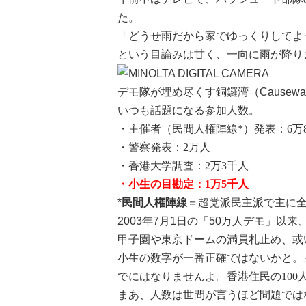
た。
「どうせ雨だから家でゆっくりしてよ
という目論みは甘く、一向に雨が降り
デモ隊が埋め尽くす銅鑼湾（Causeway 
いつも話題になる参加人数。
・主催者（民間人権陣線*）発表：6万
・警察発表：2万人
・香港大学調査：2万3千人
・小生の目勘定：1万5千人
*
民間人権陣線
＝超党派民主派で主に
2003年7月1日の「50万人デモ」以
甲子園や東京ドームの満員札止め、或
小生の数字が一番正確ではないかと。
でにはなりませんよ。香港住民の100
まあ、人数は世間が言うほど問題では