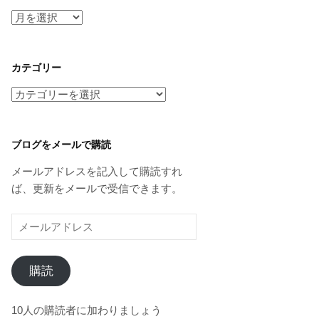
ア
ー
カ
イ
カテゴリー
ブ
カ
テ
ゴ
リ
ブログをメールで購読
ー
メールアドレスを記入して購読すれ
ば、更新をメールで受信できます。
メ
ー
ル
購読
ア
ド
レ
10人の購読者に加わりましょう