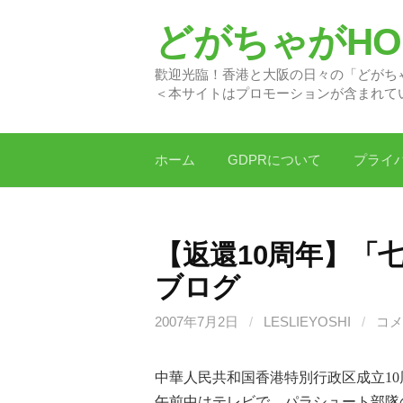
コ
どがちゃがHON
ン
テ
歡迎光臨！香港と大阪の日
ン
＜本サイトはプロモーションが含まれて
ツ
へ
ス
ホーム
GDPRについて
プライ
キ
ッ
プ
【返還10周年】「
ブログ
2007年7月2日
/
LESLIEYOSHI
/
コメ
中華人民共和国香港特別行政区成立1
午前中はテレビで、パラシュート部隊