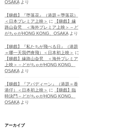
OSAKA
より
【睇戲】『堕落花』（港題＝墮落花）
＜日本プレミア上映＞
に
【睇戲】緣
路山旮旯 ＜海外プレミア上映＞ – ど
がちゃがHONG KONG、OSAKA
より
【睇戲】『私たちが飛べる日』（港題
＝哪一天我們會飛）＜日本初上映＞
に
【睇戲】緣路山旮旯 ＜海外プレミア
上映＞ – どがちゃがHONG KONG、
OSAKA
より
【睇戲】『アバディーン』（港題＝香
港仔）＜日本初上映＞
に
【睇戲】臨
時決鬥 – どがちゃがHONG KONG、
OSAKA
より
アーカイブ