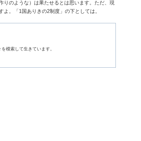
作りのような）は果たせるとは思います。ただ、現
すよ。「1国ありきの2制度」の下としては。
。
々を模索して生きています。