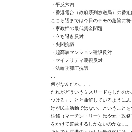
・平反六四
・香港電台（政府系列放送局）の番組
ここら辺までは今日のデモの趣旨に符
・家政婦の最低賃金問題
・立ち退き反対
・尖閣抗議
・超高層マンション建設反対
・マイノリティ蔑視反対
・法輪功弾圧抗議
…
何がなんだか。。。
だれがどういうミスリードをしたのか
つける」ことと曲解しているように思
けが民主活動ではない、ということを
柱銘（マーチン・リー）氏や元・政務
をかけて啓蒙するしかないのかな…。
それでも香港の人たちは最終的には「