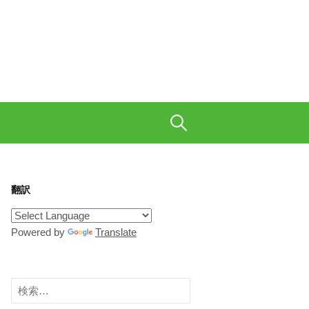
も織り交ぜて、ご陽気に。
検
索:
翻訳
Powered by
Translate
検
索: