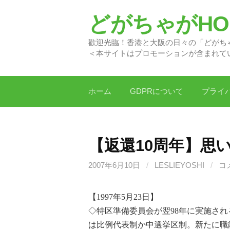
コ
どがちゃがHON
ン
テ
歡迎光臨！香港と大阪の日
ン
＜本サイトはプロモーションが含まれて
ツ
へ
ス
ホーム
GDPRについて
プライ
キ
ッ
プ
【返還10周年】思
2007年6月10日
/
LESLIEYOSHI
/
コ
【1997年5月23日】
◇特区準備委員会が翌98年に実施さ
は比例代表制か中選挙区制。新たに職