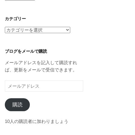
ー
カ
イ
カテゴリー
ブ
カ
テ
ゴ
リ
ブログをメールで購読
ー
メールアドレスを記入して購読すれ
ば、更新をメールで受信できます。
メ
ー
ル
購読
ア
ド
レ
10人の購読者に加わりましょう
ス