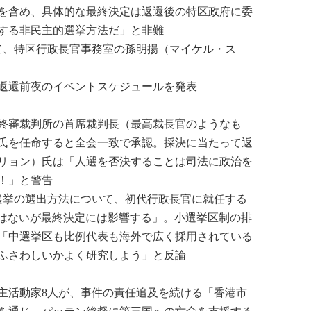
法を含め、具体的な最終決定は返還後の特区政府に委
する非民主的選挙方法だ」と非難
て、特区行政長官事務室の孫明揚（マイケル・ス
返還前夜のイベントスケジュールを発表
終審裁判所の首席裁判長（最高裁長官のようなも
氏を任命すると全会一致で承認。採決に当たって返
リョン）氏は「人選を否決することは司法に政治を
！」と警告
選挙の選出方法について、初代行政長官に就任する
力はないが最終決定には影響する」。小選挙区制の排
「中選挙区も比例代表も海外で広く採用されている
ふさわしいかよく研究しよう」と反論
民主活動家8人が、事件の責任追及を続ける「香港市