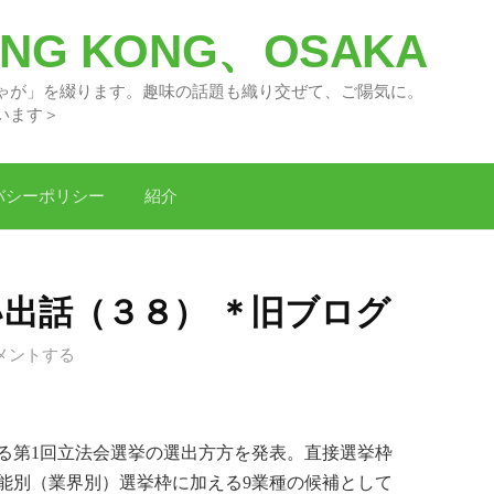
G KONG、OSAKA
々の「どがちゃが」を綴ります。趣味の話題
います＞
バシーポリシー
紹介
い出話（３８） ＊旧ブログ
メントする
れる第1回立法会選挙の選出方方を発表。直接選挙枠
能別（業界別）選挙枠に加える9業種の候補として