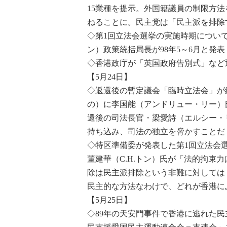
15業種を提示。外国籍議員の制限方
ねることに。民主党は「民主派を排除
◇第1回立法会選挙の実施時期につい
ン）政策統括局長が98年5～6月と発表
◇香港政庁が「英国政府告別式」など
【5月24日】
◇返還後の暫定議会「臨時立法会」が
の）に李国能（アンドリュー・リー）
還後の司法長官・梁愛詩（エルシー・
持ち込み、司法の独立を脅かすことだ
◇特区準備委が発表した第1回立法会
董建華（C.H.トン）氏が「法的拘束
除は民主派排除という非難に対しては
民主的な方法なわけで、どれが香港に
【5月25日】
◇89年の天安門事件で香港に逃れた