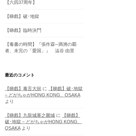
【六四37周年】
【睇戲】破･地獄
【睇戲】臨時決鬥
【毒書の時間】『張作霖─満洲の覇
者、未完の「愛国」』 澁谷 由里
最近のコメント
【睇戲】毒舌大狀
に
【睇戲】破･地獄
– どがちゃがHONG KONG、OSAKA
より
【睇戲】九龍城寨之圍城
に
【睇戲】
破･地獄 – どがちゃがHONG KONG、
OSAKA
より