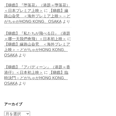
【睇戲】『堕落花』（港題＝墮落花）
＜日本プレミア上映＞
に
【睇戲】緣
路山旮旯 ＜海外プレミア上映＞ – ど
がちゃがHONG KONG、OSAKA
より
【睇戲】『私たちが飛べる日』（港題
＝哪一天我們會飛）＜日本初上映＞
に
【睇戲】緣路山旮旯 ＜海外プレミア
上映＞ – どがちゃがHONG KONG、
OSAKA
より
【睇戲】『アバディーン』（港題＝香
港仔）＜日本初上映＞
に
【睇戲】臨
時決鬥 – どがちゃがHONG KONG、
OSAKA
より
アーカイブ
ア