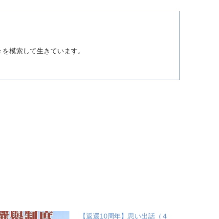
。
々を模索して生きています。
【返還10周年】思い出話（４