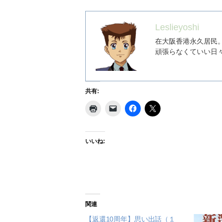
Leslieyoshi
在大阪香港永久居民
頑張らなくていい日
共有:
いいね:
関連
【返還10周年】思い出話（１