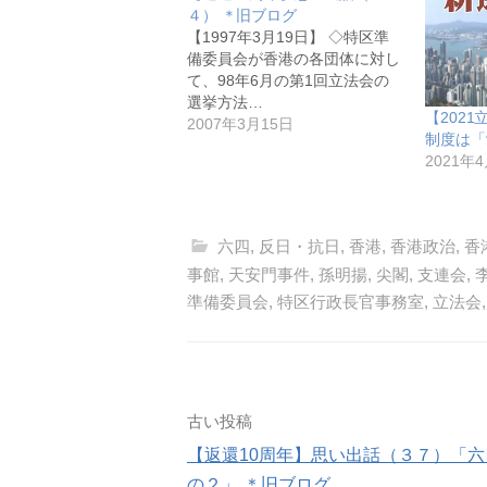
４） ＊旧ブログ
【1997年3月19日】 ◇特区準
備委員会が香港の各団体に対し
て、98年6月の第1回立法会の
選挙方法…
【202
2007年3月15日
制度は「
2021年
六四
,
反日・抗日
,
香港
,
香港政治
,
香
事館
,
天安門事件
,
孫明揚
,
尖閣
,
支連会
,
準備委員会
,
特区行政長官事務室
,
立法会
投
古い投稿
【返還10周年】思い出話（３７）「六
稿
の２」 ＊旧ブログ