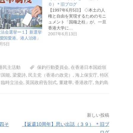
０）＊旧ブログ
【1997年6月5日】 ◇本土の人
権と自由を実現するためのモニ
ュメント「国殤之柱」が、一旦
香港大学に…
1立法会選挙ー１】新選挙
2007年6月13日
愛国愛港、港人治港」
4月5日
港民主活動
保釣行動委員会
,
在香港日本国総領
李国能
,
梁愛詩
,
民主党（香港の政党）
,
海上保安庁
,
特区
,
臨時立法会
,
英国政府告別式
,
董建華
,
香港政庁
,
魚釣島
新しい投稿
四そ
【返還10周年】思い出話（３９） ＊旧ブ
ログ