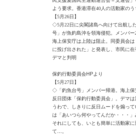
民支援愛国民主運動連合会＝支連会」
よう要求。香港滞在40人の活動家のう
【5月26日】
◇5月22日に尖閣諸島へ向けて出航
号」が魚釣島沖を領海侵犯。メンバー
海上保安庁は上陸は阻止。同委員会は
に投げ出された」と発表し、市民に在
デマと判明
保釣行動委員会HPより
【5月27日】
◇「釣魚台号」メンバー帰港。海上保
反日団体「保釣行動委員会」。デマは
うわで、しきりに反日ムードを煽って
は「あいつら何やってんだか・・・」
それにしても、いとも簡単に活動家に
て…。