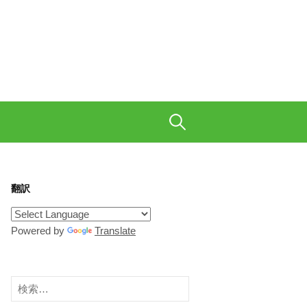
も織り交ぜて、ご陽気に。
検
索:
翻訳
Powered by
Translate
検
索: