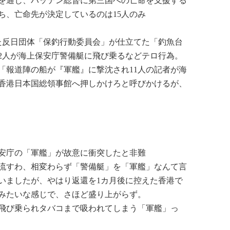
を通じ、パッテン総督に第三国への亡命を支援する
ち、亡命先が決定しているのは15人のみ
した反日団体「保釣行動委員会」が仕立てた「釣魚台
2人が海上保安庁警備艇に飛び乗るなどテロ行為。
「報道陣の船が『軍艦』に撃沈され11人の記者が海
香港日本国総領事館へ押しかけろと呼びかけるが、
安庁の「軍艦」が故意に衝突したと非難
流すわ、相変わらず「警備艇」を「軍艦」なんて言
いましたが、やはり返還を1カ月後に控えた香港で
みたいな感じで、さほど盛り上がらず。
飛び乗られタバコまで吸われてしまう「軍艦」っ