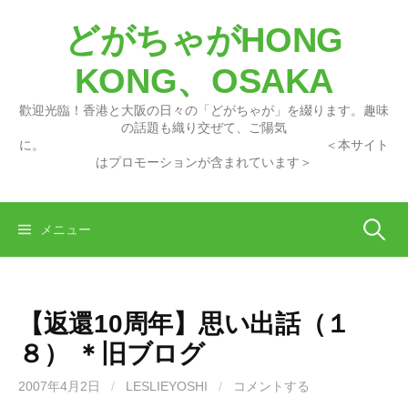
コ
どがちゃがHONG
ン
テ
KONG、OSAKA
ン
ツ
歡迎光臨！香港と大阪の日々の「どがちゃが」を綴ります。趣味
へ
の話題も織り交ぜて、ご陽気
に。 ＜本サイト
ス
はプロモーションが含まれています＞
キ
ッ
プ
検
メニュー
索:
【返還10周年】思い出話（１
８） ＊旧ブログ
2007年4月2日
/
LESLIEYOSHI
/
コメントする