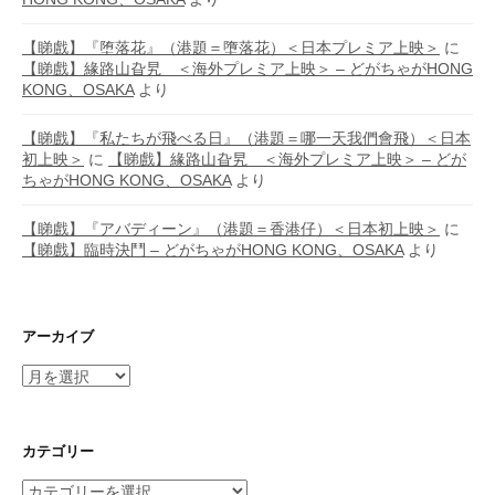
【睇戲】『堕落花』（港題＝墮落花）＜日本プレミア上映＞
に
【睇戲】緣路山旮旯 ＜海外プレミア上映＞ – どがちゃがHONG
KONG、OSAKA
より
【睇戲】『私たちが飛べる日』（港題＝哪一天我們會飛）＜日本
初上映＞
に
【睇戲】緣路山旮旯 ＜海外プレミア上映＞ – どが
ちゃがHONG KONG、OSAKA
より
【睇戲】『アバディーン』（港題＝香港仔）＜日本初上映＞
に
【睇戲】臨時決鬥 – どがちゃがHONG KONG、OSAKA
より
アーカイブ
ア
ー
カ
イ
カテゴリー
ブ
カ