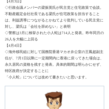
【4月3日】
◇行政会議メンバーの梁振英氏が
民主党
と住宅政策で会談。
不動産鑑定会社社長である梁氏が住宅政策を担当すること
は、利益誘導につながるとかねてより批判している
民主党
に
対し、梁氏は「会社を辞めない」と表明
◇警察は3月に検挙された小人蛇は714人と発表。昨年同月の
26人を大幅に上回る
【4月4日】
◇海外移民組に対して
国務院
香港
マカオ
弁公室の王鳳超副主
任が、7月1日以降に一定期間内に香港に戻ってきた場合は、
永久居民の資格を残すと発表。具体的期間は明らかにせず、
特区政府が決定することに
「小人蛇」については改めて書きたいと思います。