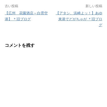
投
古い投稿
新しい投稿
【広州 花園酒店～白雲空
【アタシ、浜崎よッ！】あゆ
稿
港】 ＊旧ブログ
来港でどがちゃが ＊旧ブロ
ナ
グ
ビ
ゲ
コメントを残す
ー
シ
ョ
ン