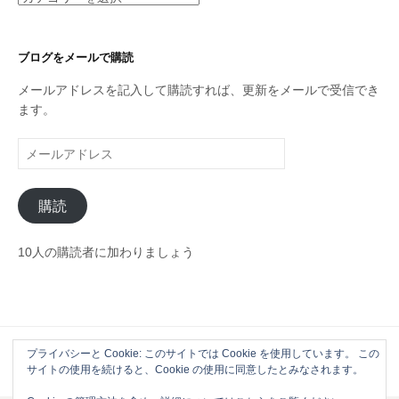
テ
ゴ
リ
ブログをメールで購読
ー
メールアドレスを記入して購読すれば、更新をメールで受信でき
ます。
メ
ー
ル
購読
ア
ド
レ
10人の購読者に加わりましょう
ス
プライバシーと Cookie: このサイトでは Cookie を使用しています。 この
Powered by
WordPress
|
Theme by
Themehaus
サイトの使用を続けると、Cookie の使用に同意したとみなされます。