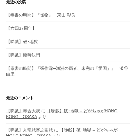
最近の投稿
【毒書の時間】『怪物』 東山 彰良
【六四37周年】
【睇戲】破･地獄
【睇戲】臨時決鬥
【毒書の時間】『張作霖─満洲の覇者、未完の「愛国」』 澁谷
由里
最近のコメント
【睇戲】毒舌大狀
に
【睇戲】破･地獄 – どがちゃがHONG
KONG、OSAKA
より
【睇戲】九龍城寨之圍城
に
【睇戲】破･地獄 – どがちゃが
HONG KONG、OSAKA
より