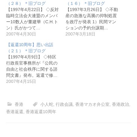
（２８） ＊旧ブログ
（１６） ＊旧ブログ
【1997年4月22日】 ◇反対
【1997年3月26日】 ◇不動
臨時立法会大連盟のメンバ
産の急激な高騰の抑制処置
ー10数人が董建華（C.H.ト
を政庁が発表 1）民間マン
ン）氏がかつて…
ションの予約分譲期…
2007年4月30日
2007年3月18日
【返還10周年】思い出話
（２１） ＊旧ブログ
【1997年4月9日】 ◇特区
行政長官事務所が『公民の
自由と社会秩序に関する諮
問文書』発布。返還で修…
2007年4月15日
香港
小人蛇
,
行政会議
,
香港マカオ弁公室
,
香港政治
,
香港返還
,
香港返還10周年