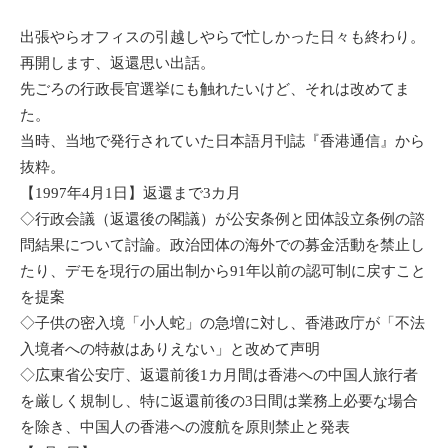
出張やらオフィスの引越しやらで忙しかった日々も終わり。
再開します、返還思い出話。
先ごろの行政長官選挙にも触れたいけど、それは改めてま
た。
当時、当地で発行されていた日本語月刊誌『香港通信』から
抜粋。
【1997年4月1日】返還まで3カ月
◇行政会議（返還後の閣議）が公安条例と団体設立条例の諮
問結果について討論。政治団体の海外での募金活動を禁止し
たり、デモを現行の届出制から91年以前の認可制に戻すこと
を提案
◇子供の密入境「小人蛇」の急増に対し、香港政庁が「不法
入境者への特赦はありえない」と改めて声明
◇広東省公安庁、返還前後1カ月間は香港への中国人旅行者
を厳しく規制し、特に返還前後の3日間は業務上必要な場合
を除き、中国人の香港への渡航を原則禁止と発表