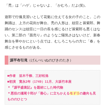
「禿」は「ハゲ」じゃないよ、「かむろ」だよ(笑)。
遊郭で行儀見習いとして花魁に仕えてる女の子のこと。この
舞踊は、上方の花街が舞台。禿の人形は、紋臣と簑紫郎。舞
踊のセンスは
紋臣に一日の長を感じるけど簑紫郎
も悪くはな
い。第二部の『面売り』のようなご陽気さはないけど、新春
舞台を華やかにという点では、むしろこちらの方に「春」を
感じさせるものがある。
源平布引滝
（げんぺいぬのびきのたき）
■作者 並木千柳、三好松洛
■初演 寛永2年（1749）11月、大坂竹本座
＊『源平盛衰記』を題材にした時代物
＊悪役の瀬尾十郎が「善心」に立ちかえる
モドリ
の趣向も見
もののひとつ