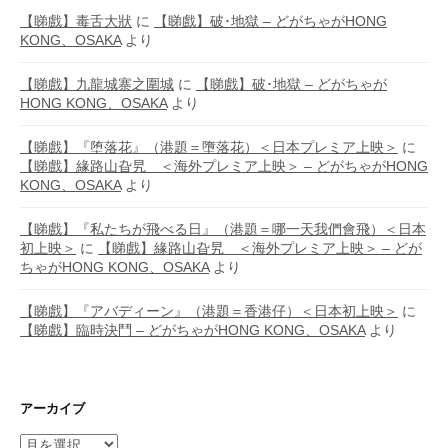
【睇戲】毒舌大狀
に
【睇戲】破･地獄 – どがちゃがHONG
KONG、OSAKA
より
【睇戲】九龍城寨之圍城
に
【睇戲】破･地獄 – どがちゃが
HONG KONG、OSAKA
より
【睇戲】『堕落花』（港題＝墮落花）＜日本プレミア上映＞
に
【睇戲】緣路山旮旯 ＜海外プレミア上映＞ – どがちゃがHONG
KONG、OSAKA
より
【睇戲】『私たちが飛べる日』（港題＝哪一天我們會飛）＜日本
初上映＞
に
【睇戲】緣路山旮旯 ＜海外プレミア上映＞ – どが
ちゃがHONG KONG、OSAKA
より
【睇戲】『アバディーン』（港題＝香港仔）＜日本初上映＞
に
【睇戲】臨時決鬥 – どがちゃがHONG KONG、OSAKA
より
アーカイブ
ア