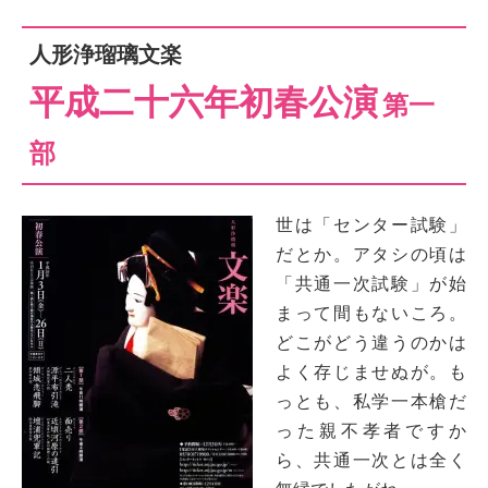
人形浄瑠璃文楽
平成二十六年初春公演
第一
部
世は「センター試験」
だとか。アタシの頃は
「共通一次試験」が始
まって間もないころ。
どこがどう違うのかは
よく存じませぬが。も
っとも、私学一本槍だ
った親不孝
者ですか
ら、共通一次とは全く