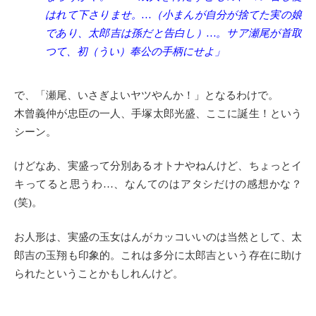
はれて下さりませ。…（小まんが自分が捨てた実の娘
であり、太郎吉は孫だと告白し）…。サア瀬尾が首取
つて、初（うい）奉公の手柄にせよ」
で、「瀬尾、いさぎよいヤツやんか！」となるわけで。
木曾義仲が忠臣の一人、手塚太郎光盛、ここに誕生！という
シーン。
けどなあ、実盛って分別あるオトナやねんけど、ちょっとイ
キってると思うわ…、なんてのはアタシだけの感想かな？
(笑)。
お人形は、実盛の玉女はんがカッコいいのは当然として、太
郎吉の玉翔も印象的。これは多分に太郎吉という存在に助け
られたということかもしれんけど。