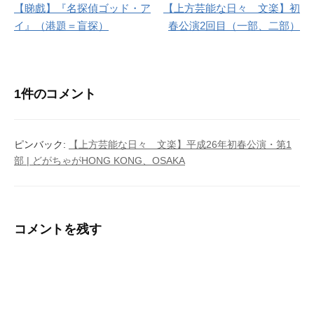
【睇戲】『名探偵ゴッド・ア
【上方芸能な日々 文楽】初
稿
イ』（港題＝盲探）
春公演2回目（一部、二部）
ナ
ビ
1件のコメント
ゲ
ー
ピンバック:
【上方芸能な日々 文楽】平成26年初春公演・第1
シ
部 | どがちゃがHONG KONG、OSAKA
ョ
ン
コメントを残す