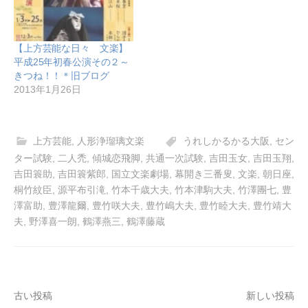
【上方芸能な日々 文楽】
平成25年初春公演その２～
きつね！！＊旧ブログ
2013年1月26日
上方芸能
,
人形浄瑠璃文楽
うれしかるかる大阪
,
セン
ター試験
,
二人禿
,
傾城恋飛脚
,
共通一次試験
,
吉田玉女
,
吉田玉翔
,
吉田簑助
,
吉田簑紫郎
,
国立文楽劇場
,
幕開き三番叟
,
文楽
,
朝日座
,
桐竹紋臣
,
源平布引滝
,
竹本千歳大夫
,
竹本津駒大夫
,
竹澤團七
,
豊
澤富助
,
豊澤龍爾
,
豊竹咲大夫
,
豊竹嶋大夫
,
豊竹睦大夫
,
豊竹靖大
夫
,
野澤喜一朗
,
鶴澤燕三
,
鶴澤藤蔵
投
古い投稿
新しい投稿