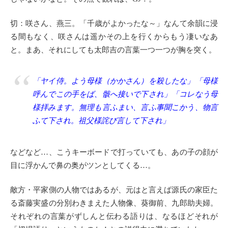
切：咲さん、燕三。「千歳がよかったな～」なんて余韻に浸
る間もなく、咲さんは遥かその上を行くからもう凄いなあ
と。まあ、それにしても太郎吉の言葉一つ一つが胸を突く。
「ヤイ侍。よう母様（かかさん）を殺したな」「母様
呼んでこの手をば、骸へ接いで下され」「コレなう母
様拝みます。無理も言ふまい、言ふ事聞こかう、物言
ふて下され。祖父様詫び言して下され」
などなど…、こうキーボードで打っていても、あの子の顔が
目に浮かんで鼻の奥がツンとしてくる…。
敵方・平家側の人物ではあるが、元はと言えば源氏の家臣た
る斎藤実盛の分別わきまえた人物像、葵御前、九郎助夫婦。
それぞれの言葉がずしんと伝わる語りは、なるほどそれが