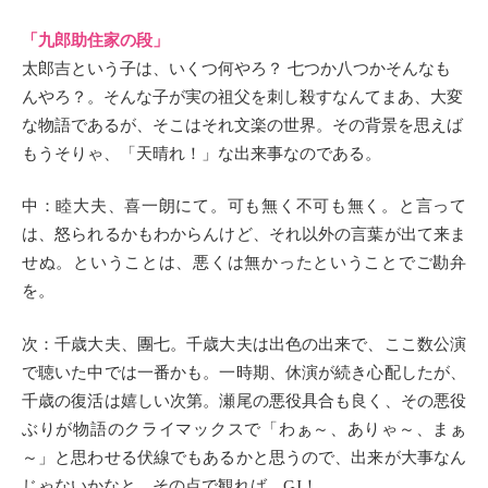
「九郎助住家の段」
太郎吉という子は、いくつ何やろ？ 七つか八つかそんなも
んやろ？。そんな子が実の祖父を刺し殺すなんてまあ、大変
な物語であるが、そこはそれ文楽の世界。その背景を思えば
もうそりゃ、「天晴れ！」な出来事なのである。
中：睦大夫、喜一朗にて。可も無く不可も無く。と言って
は、怒られるかもわからんけど、それ以外の言葉が出て来ま
せぬ。ということは、悪くは無かったということでご勘弁
を。
次：千歳大夫、團七。千歳大夫は出色の出来で、ここ数公演
で聴いた中では一番かも。一時期、休演が続き心配したが、
千歳の復活は嬉しい次第。瀬尾の悪役具合も良く、その悪役
ぶりが物語のクライマックスで「わぁ～、ありゃ～、まぁ
～」と思わせる伏線でもあるかと思うので、出来が大事なん
じゃないかなと。その点で観れば、GJ！。