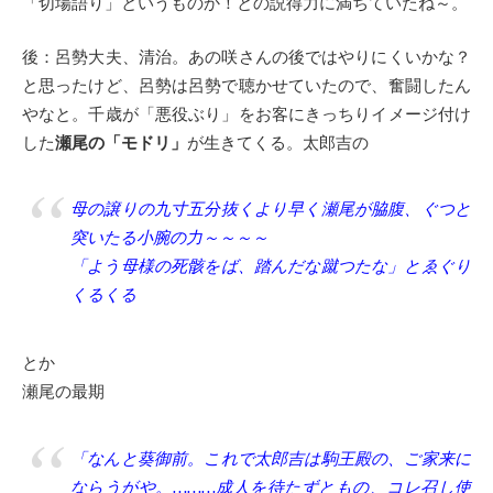
「切場語り」というものか！との説得力に満ちていたね～。
後：呂勢大夫、清治。あの咲さんの後ではやりにくいかな？
と思ったけど、呂勢は呂勢で聴かせていたので、奮闘したん
やなと。千歳が「悪役ぶり」をお客にきっちりイメージ付け
した
瀬尾の「モドリ」
が生きてくる。太郎吉の
母の譲りの九寸五分抜くより早く瀬尾が脇腹、ぐつと
突いたる小腕の力～～～～
「よう母様の死骸をば、踏んだな蹴つたな」とゑぐり
くるくる
とか
瀬尾の最期
「なんと葵御前。これで太郎吉は駒王殿の、ご家来に
ならうがや。………成人を待たずともの、コレ召し使