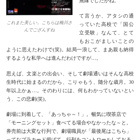
無縁でしたがね。
て言うか、アタシの通
これまた美しい。こちらは梅川さ
っていた高校で「国公
んでござんすね
立受験」なんて、とて
もおこがましいことの
ように思えたわけで(笑)。結局一浪して、まあ親も納得
するような私学へは進んだわけですが…。
思えば、文楽との出会い、そして劇場通いはそんな高校
生時代に始まるのだから、こりゃもう、随分な歳月。30
年以上かぁ…。そのわりには、何もわかっていないとい
う、この悲劇(笑)。
劇場に到着して、「あっちゃ～！」。暢気に喫茶店で
「モーニングセット」食べてる場合やなかったな～と。
券売前は大変な行列で、劇場職員が「最後尾はこちら」
ってなプラカード掲げて、行列をコントロールしておる