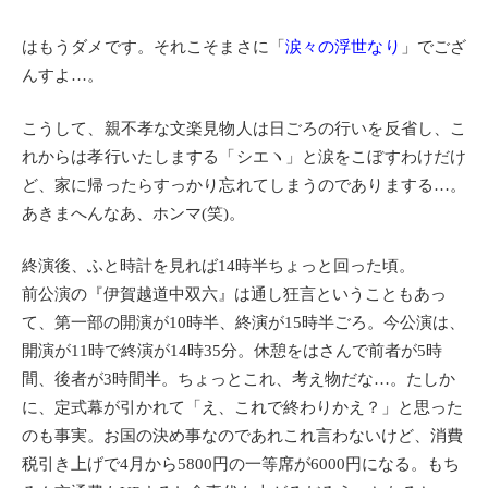
はもうダメです。それこそまさに「
涙々の浮世なり
」でござ
んすよ…。
こうして、親不孝な文楽見物人は日ごろの行いを反省し、こ
れからは孝行いたしまする
「
シエヽ」と涙をこぼすわけだけ
ど、家に帰ったらすっかり忘れてしまうのでありまする…。
あきまへんなあ、ホンマ(笑)。
終演後、ふと時計を見れば14時半ちょっと回った頃。
前公演の『伊賀越道中双六』は通し狂言ということもあっ
て、第一部の開演が10時半、終演が15時半ごろ。今公演は、
開演が11時で終演が14時35分。休憩をはさんで前者が5時
間、後者が3時間半。ちょっとこれ、考え物だな…。たしか
に、定式幕が引かれて「え、これで終わりかえ？」と思った
のも事実。お国の決め事なのであれこれ言わないけど、消費
税引き上げで4月から5800円の一等席が6000円になる。もち