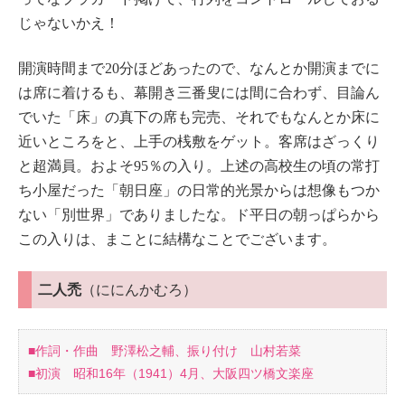
じゃないかえ！
開演時間まで20分ほどあったので、なんとか開演までに
は席に着けるも、幕開き三番叟には間に合わず、目論ん
でいた「床」の真下の席も完売、それでもなんとか床に
近いところをと、上手の桟敷をゲット。客席はざっくり
と超満員。およそ95％の入り。上述の高校生の頃の常打
ち小屋だった「朝日座」の日常的光景からは想像もつか
ない「別世界」でありましたな。ド平日の朝っぱらから
この入りは、まことに結構なことでございます。
二人禿
（ににんかむろ）
■作詞・作曲 野澤松之輔、振り付け 山村若菜
■初演 昭和16年（1941）4月、大阪四ツ橋文楽座