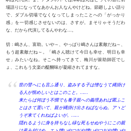
場語りになってなあかんお人なんやけどね。節廻しよい語り
で、ダブル切場でなくなってしまったことへの「がっかり
感」を一切感じさせないのは、さすが。まそりゃそうだわ
な、だから代演してるんやわな…。
切：嶋さん、富助。いや～、やっぱり嶋さんは素敵だね～、
もう超素敵だね～。「嶋さん聴けて今日も幸せ、明日も幸
せ」みたいなね。そこへ持ってきて、梅川が簑助師匠でし
ょ、これもう文楽の醍醐味が凝縮されてますな。
世の譬へにも言ふ通り、盗みする子は憎なうて縄掛け
る人が恨めしいとはこのこと。……
来たらば何ぼう不憫でも養子親への義理あれば匿ふこ
とはさて置いて、親が縄掛け出さねばならぬ。アヽど
うぞ来てくれねばよいが。……
隠れるように身を持ちなし碌な死もせぬやうにこの親
は産み付けぬ。エヽ憎いやつぢや憎いやつぢや憎いや