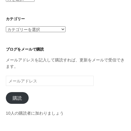
ー
カ
イ
カテゴリー
ブ
カ
テ
ゴ
リ
ブログをメールで購読
ー
メールアドレスを記入して購読すれば、更新をメールで受信でき
ます。
メ
ー
ル
購読
ア
ド
レ
10人の購読者に加わりましょう
ス