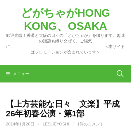
コ
どがちゃがHONG
ン
テ
KONG、OSAKA
ン
ツ
歡迎光臨！香港と大阪の日々の「どがちゃが」を綴ります。趣味
へ
の話題も織り交ぜて、ご陽気
に。 ＜本サイト
ス
はプロモーションが含まれています＞
キ
ッ
プ
検
メニュー
索:
【上方芸能な日々 文楽】平成
26年初春公演・第1部
2014年1月20日
/
LESLIEYOSHI
/
1件のコメント