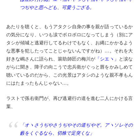
つぢやと思へども、可愛うござる。
あたりを聴くと、もうアタクシ自身の事を親が語っているか
の気分になり、いつも涙でボロボロになってしまう（別にア
タシが傾城と逃避行してるわけでもなく、お縄にかかるよう
な悪事を犯したってことじゃないんですがね）…。それを大
好きな嶋さんに語られ、簑助師匠の梅川が
「シエヽ」
と涙な
がらに聞き、障子の向こうで忠兵衛がぐっと唇をかみしめて
聴いているのだから、この光景はアタシのような親不孝もん
にはたまったもんじゃない…。
ラストで孫右衛門が、再び逃避行の道を進む二人にかける言
葉、
「オヽさうぢやさうぢやその道ぢやぞ。アヽソレその
藪をくぐるなら、切株で足突くな」