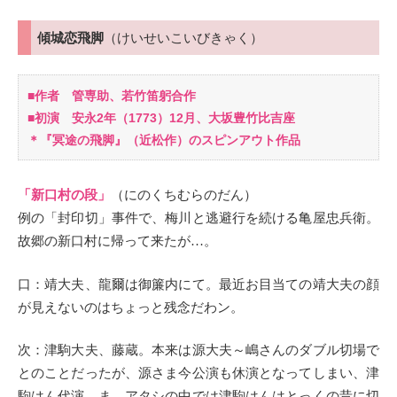
傾城恋飛脚
（けいせいこいびきゃく）
■作者 管専助、若竹笛躬合作
■初演 安永2年（1773）12月、大坂豊竹比吉座
＊『冥途の飛脚』（近松作）のスピンアウト作品
「新口村の段」
（にのくちむらのだん）
例の「封印切」事件で、梅川と逃避行を続ける亀屋忠兵衛。
故郷の新口村に帰って来たが…。
口：靖大夫、龍爾は御簾内にて。最近お目当ての靖大夫の顔
が見えないのはちょっと残念だわン。
次：津駒大夫、藤蔵。本来は源大夫～嶋さんのダブル切場で
とのことだったが、源さま今公演も休演となってしまい、津
駒はん代演。ま、アタシの中では津駒はんはとっくの昔に切