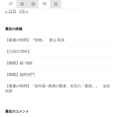
27
28
29
30
31
« 12月
2月 »
最近の投稿
【毒書の時間】『怪物』 東山 彰良
【六四37周年】
【睇戲】破･地獄
【睇戲】臨時決鬥
【毒書の時間】『張作霖─満洲の覇者、未完の「愛国」』 澁谷
由里
最近のコメント