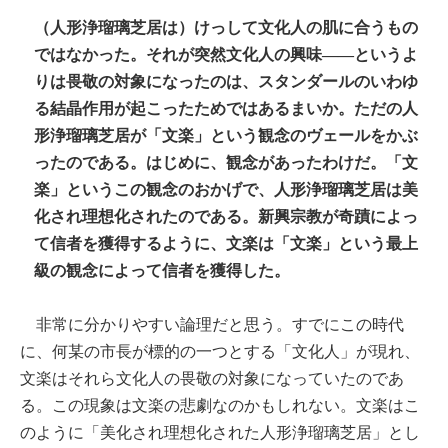
（人形浄瑠璃芝居は）
けっして文化人の肌に合うもの
ではなかった。それが突然文化人の興味――というよ
りは畏敬の対象になったのは、スタンダールのいわゆ
る結晶作用が起こったためではあるまいか。ただの人
形浄瑠璃芝居が「文楽」という観念のヴェールをかぶ
ったのである。はじめに、観念があったわけだ。「文
楽」というこの観念のおかげで、人形浄瑠璃芝居は美
化され理想化されたのである。新興宗教が奇蹟によっ
て信者を獲得するように、文楽は「文楽」という最上
級の観念によって信者を獲得した。
非常に分かりやすい論理だと思う。すでにこの時代
に、何某の市長が標的の一つとする「文化人」が現れ、
文楽はそれら文化人の畏敬の対象になっていたのであ
る。この現象は文楽の悲劇なのかもしれない。文楽はこ
のように「美化され理想化された人形浄瑠璃芝居」とし