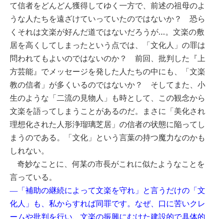
て信者をどんどん獲得してゆく一方で、前述の祖母のよ
うな人たちを遠ざけていっていたのではないか？ 恐ら
くそれは文楽が好んだ道ではないだろうが…。文楽の敷
居を高くしてしまったという点では、「文化人」の罪は
問われてもよいのではないのか？ 前回、批判した『上
方芸能』でメッセージを発した人たちの中にも、「文楽
教の信者」が多くいるのではないか？ そしてまた、小
生のような「二流の見物人」も時として、この観念から
文楽を語ってしまうことがあるのだ。まさに「美化され
理想化された人形浄瑠璃芝居」の信者の状態に陥ってし
まうのである。「文化」という言葉の持つ魔力なのかも
しれない。
奇妙なことに、何某の市長がこれに似たようなことを
言っている。
―「補助の継続によって文楽を守れ」と言うだけの「文
化人」も、私からすれば同罪です。なぜ、口に苦いクレ
ームや批判を行い、文楽の振興にむけた建設的で具体的