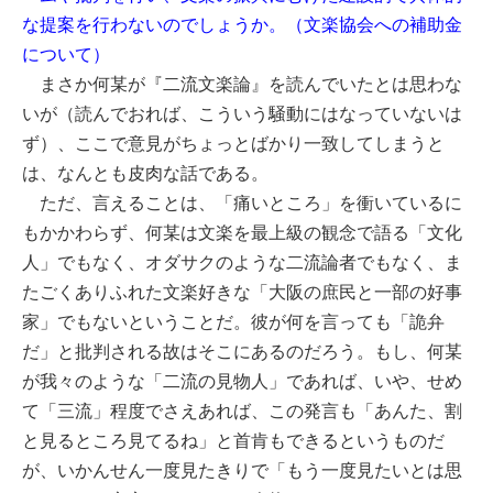
な提案を行わないのでしょうか。（文楽協会への補助金
について）
まさか何某が『二流文楽論』を読んでいたとは思わな
いが（読んでおれば、こういう騒動にはなっていないは
ず）、ここで意見がちょっとばかり一致してしまうと
は、なんとも皮肉な話である。
ただ、言えることは、「痛いところ」を衝いているに
もかかわらず、何某は文楽を最上級の観念で語る「文化
人」でもなく、オダサクのような二流論者でもなく、ま
たごくありふれた文楽好きな「
大阪の庶民と一部の好事
家
」でもないということだ。彼が何を言っても「詭弁
だ」と批判される故はそこにあるのだろう。もし、何某
が我々のような「二流の見物人」であれば、いや、せめ
て「三流」程度でさえあれば、この発言も「あんた、割
と見るところ見てるね」と首肯もできるというものだ
が、いかんせん一度見たきりで「もう一度見たいとは思