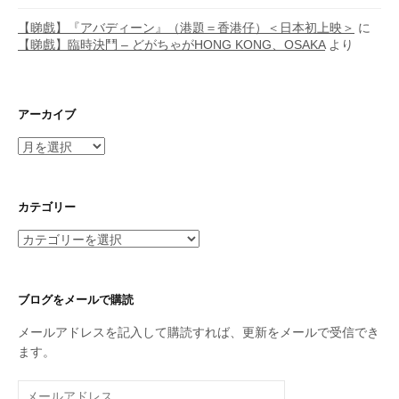
【睇戲】『アバディーン』（港題＝香港仔）＜日本初上映＞
に
【睇戲】臨時決鬥 – どがちゃがHONG KONG、OSAKA
より
アーカイブ
ア
ー
カ
イ
カテゴリー
ブ
カ
テ
ゴ
リ
ブログをメールで購読
ー
メールアドレスを記入して購読すれば、更新をメールで受信でき
ます。
メ