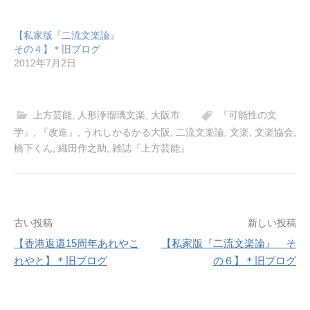
【私家版『二流文楽論』
その４】＊旧ブログ
2012年7月2日
上方芸能
,
人形浄瑠璃文楽
,
大阪市
『可能性の文
学』
,
『改造』
,
うれしかるかる大阪
,
二流文楽論
,
文楽
,
文楽協会
,
橋下くん
,
織田作之助
,
雑誌『上方芸能』
投
古い投稿
新しい投稿
【香港返還15周年あれやこ
【私家版『二流文楽論』 そ
稿
れやと】＊旧ブログ
の６】＊旧ブログ
ナ
ビ