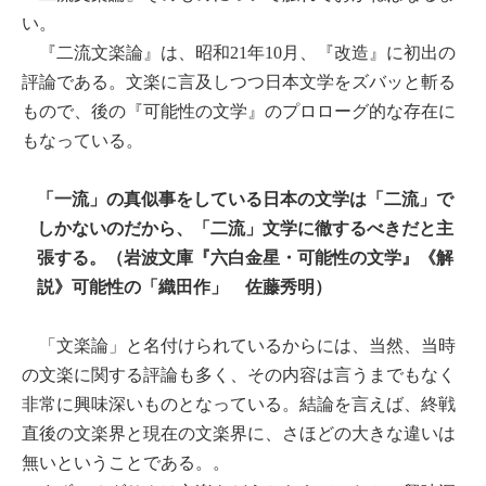
い。
『二流文楽論』は、昭和
年
月、『改造』に初出の
21
10
評論である。文楽に言及しつつ日本文学をズバッと斬る
もので、後の『可能性の文学』のプロローグ的な存在に
もなっている。
「一流」の真似事をしている日本の文学は「二流」で
しかないのだから、「二流」文学に徹するべきだと主
張する。（岩波文庫『六白金星・可能性の文学』《解
説》可能性の「織田作」 佐藤秀明）
「文楽論」と名付けられているからには、当然、当時
の文楽に関する評論も多く、その内容は言うまでもなく
非常に興味深いものとなっている。結論を言えば、終戦
直後の文楽界と現在の文楽界に、さほどの大きな違いは
無いということである。。