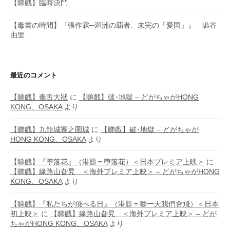
【睇戲】臨時決鬥
【毒書の時間】『張作霖─満洲の覇者、未完の「愛国」』 澁谷
由里
最近のコメント
【睇戲】毒舌大狀
に
【睇戲】破･地獄 – どがちゃがHONG
KONG、OSAKA
より
【睇戲】九龍城寨之圍城
に
【睇戲】破･地獄 – どがちゃが
HONG KONG、OSAKA
より
【睇戲】『堕落花』（港題＝墮落花）＜日本プレミア上映＞
に
【睇戲】緣路山旮旯 ＜海外プレミア上映＞ – どがちゃがHONG
KONG、OSAKA
より
【睇戲】『私たちが飛べる日』（港題＝哪一天我們會飛）＜日本
初上映＞
に
【睇戲】緣路山旮旯 ＜海外プレミア上映＞ – どが
ちゃがHONG KONG、OSAKA
より