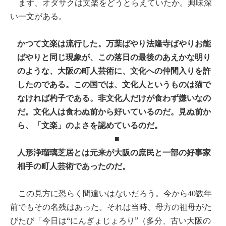
まず、オダサクは文楽をどうとらえていたか。興味深
い一文がある。
かつて文楽は流行した。万葉ばやり法隆寺ばやりお能
ばやりと同じ現象が、この落日の最後のあえかな明り
のような、大阪の町人芸術に、文化への仲間入りを許
したのである。この国では、文化人というものは猫で
なければ杓子である。非文化人だけが食わず嫌いなの
だ。文化人は食わぬ前から好いているのだ。見ぬ前か
ら、「文楽」のよさを認めているのだ。
■
人形浄瑠璃芝居とは元来が大阪の庶民と一部の好事家
相手の町人芸術であったのだ。
この見方に恐らく間違いはないだろう。今から
数年
40
前でもその名残はあった。それは当時、母方の祖母がた
びたび「今日は“にんぎょじょろり”（多分、古い大阪の