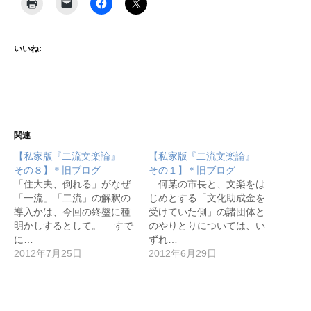
いいね:
関連
【私家版『二流文楽論』
【私家版『二流文楽論』
その８】＊旧ブログ
その１】＊旧ブログ
「住大夫、倒れる」がなぜ
何某の市長と、文楽をは
「一流」「二流」の解釈の
じめとする「文化助成金を
導入かは、今回の終盤に種
受けていた側」の諸団体と
明かしするとして。 すで
のやりとりについては、い
に…
ずれ…
2012年7月25日
2012年6月29日