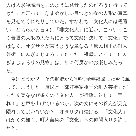
人は人形浄瑠璃をこのように発音したのだろう）行って
きた」と言って、なまめかしい目つきの女の人形の写真
を見せてくれたりしていた。すなわち、文化人には程遠
い、どちらかと言えば「非文化人」に近い、こういうご
く普通の大阪の人たちにとって文楽は決して「文化」で
はなく、オダサクが言うような単なる「庶民相手の町人
芸術＝にんぎょじょろり」だった。祖母にとって「にん
ぎょじょろりの見物」は、年に何度かのお楽しみだっ
た。
今はどうか？ その起源から
有余年経過した今に至
300
って、こうした「庶民と一部好事家相手の町人芸術」だ
った文楽をなぜ多くの「文化人」が行政に対して「守
れ！」と声を上げているのか。次の文にその答えが見え
隠れしてはいないか？ オダサクは続ける。「文化人」
はかくの如く、町人芸術の「文化」への仲間入りを許し
たと。