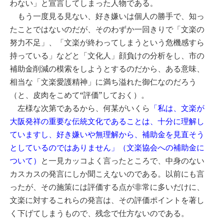
わない」と宣言してしまった人物である。
もう一度見る見ない、好き嫌いは個人の勝手で、知っ
たことではないのだが、そのわずか一回きりで「文楽の
努力不足」、「文楽が終わってしまうという危機感すら
持っている」などと「文化人」顔負けの分析をし、市の
補助金削減の模索をしようとするのだから、ある意味、
相当な「文楽愛護精神」に満ち溢れた御仁なのだろう
（と、皮肉をこめて“評価”しておく）。
左様な次第であるから、何某がいくら
「私は、文楽が
大阪発祥の重要な伝統文化であることは、十分に理解し
ていますし、好き嫌いや無理解から、補助金を見直そう
としているのではありません」（文楽協会への補助金に
と一見カッコよく言ったところで、中身のない
ついて）
カスカスの発言にしか聞こえないのである。以前にも言
ったが、その施策には評価する点が非常に多いだけに、
文楽に対するこれらの発言は、その評価ポイントを著し
く下げてしまうもので、残念で仕方ないのである。