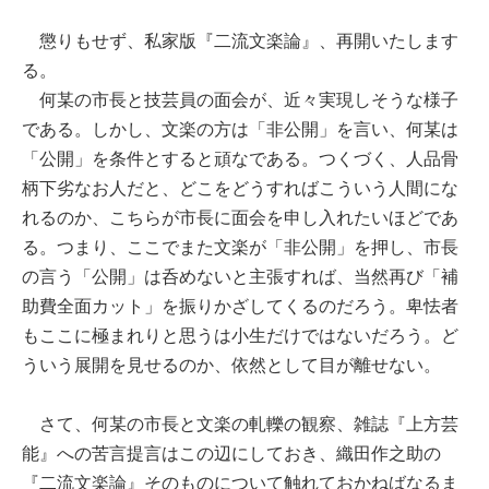
懲りもせず、私家版『二流文楽論』、再開いたします
る。
何某の市長と技芸員の面会が、近々実現しそうな様子
である。しかし、文楽の方は「非公開」を言い、何某は
「公開」を条件とすると頑なである。つくづく、人品骨
柄下劣なお人だと、どこをどうすればこういう人間にな
れるのか、こちらが市長に面会を申し入れたいほどであ
る。つまり、ここでまた文楽が「非公開」を押し、市長
の言う「公開」は呑めないと主張すれば、当然再び「補
助費全面カット」を振りかざしてくるのだろう。卑怯者
もここに極まれりと思うは小生だけではないだろう。ど
ういう展開を見せるのか、依然として目が離せない。
さて、何某の市長と文楽の軋轢の観察、雑誌『上方芸
能』への苦言提言はこの辺にしておき、織田作之助の
『二流文楽論』そのものについて触れておかねばなるま