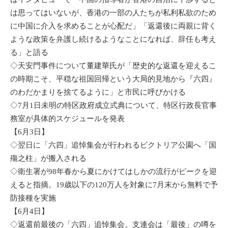
は思ってはいないが、香港の一部の人たちが私利私欲のため
に中国に介入を求めることが心配だ」「返還後に両親に背く
ような政策を弁護し続けるようなことになれば、辞任も考え
る」と語る
◇天安門事件について董建華氏が「歴史的な返還を迎えるこ
の時期こそ、平穏な祖国回帰という大局的見地から『六四』
のわだかまりを捨てるように」と市民に呼びかける
◇7月1日未明の特区政府成立式典について、特区行政長官事
務室が具体的スケジュールを発表
【6月3日】
◇翌日に「六四」追悼集会が行われるビクトリア公園へ「国
殤之柱」が搬入される
◇衛生署が98年春から夏にかけてはしかの流行がピークを迎
えると指摘。19歳以下の120万人を対象に7月末から無料で予
防接種を実施
【6月4日】
◇返還前最後の「六四」追悼集会。支連会は「最後」の噂を