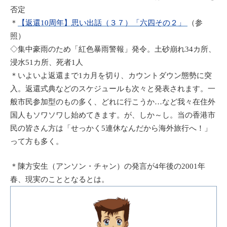
否定
＊
【返還10周年】思い出話（３７）「六四その２」
（参
照）
◇集中豪雨のため「紅色暴雨警報」発令。土砂崩れ34カ所、
浸水51カ所、死者1人
＊いよいよ返還まで1カ月を切り、カウントダウン態勢に突
入。返還式典などのスケジュールも次々と発表されます。一
般市民参加型のもの多く、どれに行こうか…など我々在住外
国人もソワソワし始めてきます。が、しか～し。当の香港市
民の皆さん方は「せっかく5連休なんだから海外旅行へ！」
って方も多く。
＊陳方安生（アンソン・チャン）の発言が4年後の2001年
春、現実のこととなるとは。