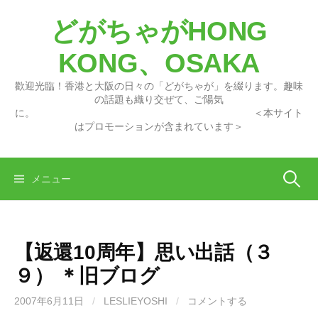
コ
どがちゃがHONG
ン
テ
KONG、OSAKA
ン
ツ
歡迎光臨！香港と大阪の日々の「どがちゃが」を綴ります。趣味
へ
の話題も織り交ぜて、ご陽気
に。 ＜本サイト
ス
はプロモーションが含まれています＞
キ
ッ
プ
検
メニュー
索:
【返還10周年】思い出話（３
９） ＊旧ブログ
2007年6月11日
/
LESLIEYOSHI
/
コメントする