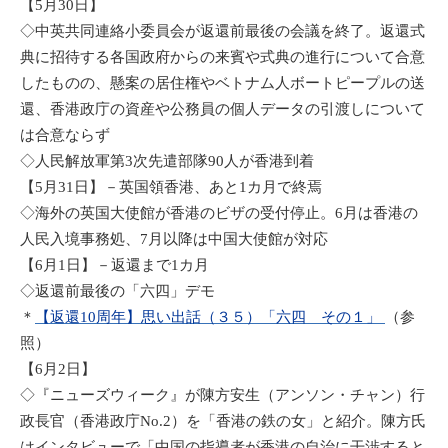
【5月30日】
◇中英共同連絡小委員会が返還前最後の会議を終了。返還式
典に招待する各国政府からの来賓や式典の進行について合意
したものの、懸案の居住権やベトナム人ボートピープルの送
還、香港政庁の資産や公務員の個人データの引渡しについて
は合意ならず
◇人民解放軍第3次先遣部隊90人が香港到着
【5月31日】－英国領香港、あと1カ月で終焉
◇海外の英国大使館が香港のビザの受付停止。6月は香港の
人民入境事務処、7月以降は中国大使館が対応
【6月1日】－返還まで1カ月
◇返還前最後の「六四」デモ
＊
【返還10周年】思い出話（３５）「六四 その１」
（参
照）
【6月2日】
◇『ニューズウィーク』が陳方安生（アンソン・チャン）行
政長官（香港政庁No.2）を「香港の鉄の女」と紹介。陳方氏
はインタビューで「中国の指導者が香港の自治に干渉すると