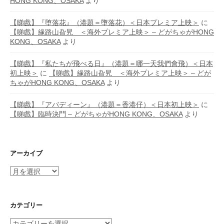
HONG KONG、OSAKA
より
【睇戲】『堕落花』（港題＝墮落花）＜日本プレミア上映＞
に
【睇戲】緣路山旮旯 ＜海外プレミア上映＞ – どがちゃがHONG
KONG、OSAKA
より
【睇戲】『私たちが飛べる日』（港題＝哪一天我們會飛）＜日本
初上映＞
に
【睇戲】緣路山旮旯 ＜海外プレミア上映＞ – どが
ちゃがHONG KONG、OSAKA
より
【睇戲】『アバディーン』（港題＝香港仔）＜日本初上映＞
に
【睇戲】臨時決鬥 – どがちゃがHONG KONG、OSAKA
より
アーカイブ
ア
ー
カ
イ
カテゴリー
ブ
カ