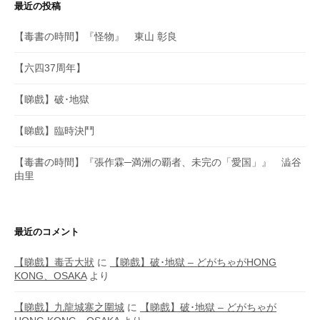
最近の投稿
【毒書の時間】『怪物』 東山 彰良
【六四37周年】
【睇戲】破･地獄
【睇戲】臨時決鬥
【毒書の時間】『張作霖─満洲の覇者、未完の「愛国」』 澁谷
由里
最近のコメント
【睇戲】毒舌大狀
に
【睇戲】破･地獄 – どがちゃがHONG
KONG、OSAKA
より
【睇戲】九龍城寨之圍城
に
【睇戲】破･地獄 – どがちゃが