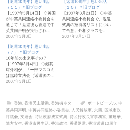
【返還10周年】思い出話
【返還10周年】思い出話
（１１）＊旧ブログ
（１５） ＊旧ブログ
【1997年3月14日】 ◇英国
【1997年3月21日】 ◇中英
が中英共同連絡小委員会を
共同連絡小委員会で、返還
通じて「返還後も香港で中
式典の招待者リストについ
英共同声明が実行され…
て合意。外相クラスを…
2007年3月8日
2007年3月17日
【返還10周年】思い出話
（７） ＊旧ブログ
10年前の出来事その７
【1997年3月4日】 ◇銭其
琛外相が、「一部マスコミ
は臨時立法会（返還後の…
2007年3月1日
香港
,
香港民主活動
,
香港街ネタ
ボートピープル
,
中
英共同声明
,
中英共同連絡小委員会
,
人民解放軍
,
六四
,
区域市政
評議会
,
支連会
,
特区政府成立式典
,
特区行政長官事務室
,
董建華
,
陳方安生
,
香港市民生活
,
香港政治
,
香港返還
,
香港返還10周年