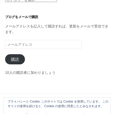
テ
ゴ
リ
ブログをメールで購読
ー
メールアドレスを記入して購読すれば、更新をメールで受信でき
ます。
メ
ー
ル
購読
ア
ド
レ
10人の購読者に加わりましょう
ス
プライバシーと Cookie: このサイトでは Cookie を使用しています。 この
Powered by
WordPress
|
Theme by
Themehaus
サイトの使用を続けると、Cookie の使用に同意したとみなされます。