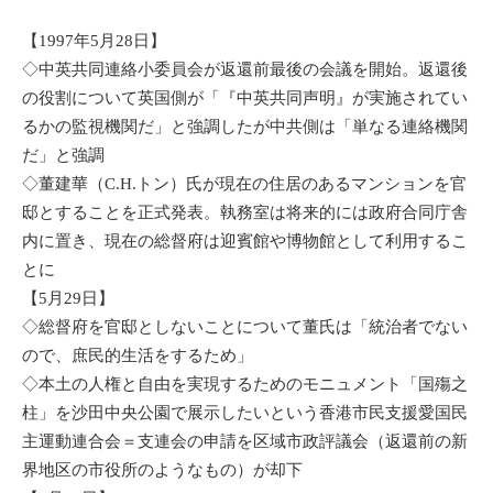
【1997年5月28日】
◇中英共同連絡小委員会が返還前最後の会議を開始。返還後
の役割について英国側が「『中英共同声明』が実施されてい
るかの監視機関だ」と強調したが中共側は「単なる連絡機関
だ」と強調
◇董建華（C.H.トン）氏が現在の住居のあるマンションを官
邸とすることを正式発表。執務室は将来的には政府合同庁舎
内に置き、現在の総督府は迎賓館や博物館として利用するこ
とに
【5月29日】
◇総督府を官邸としないことについて董氏は「統治者でない
ので、庶民的生活をするため」
◇本土の人権と自由を実現するためのモニュメント「国殤之
柱」を沙田中央公園で展示したいという香港市民支援愛国民
主運動連合会＝支連会の申請を区域市政評議会（返還前の新
界地区の市役所のようなもの）が却下