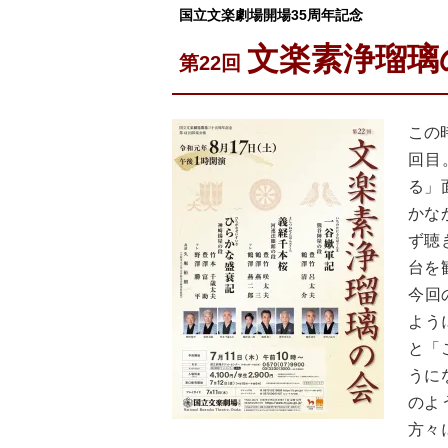
国立文楽劇場開場35周年記念
文楽素浄瑠璃
第22回
この
回目
る」
かな
ず聴
台を
今回
よう
と「
うに
のよ
方々