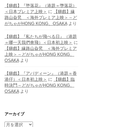
【睇戲】『堕落花』（港題＝墮落花）
＜日本プレミア上映＞
に
【睇戲】緣
路山旮旯 ＜海外プレミア上映＞ – ど
がちゃがHONG KONG、OSAKA
より
【睇戲】『私たちが飛べる日』（港題
＝哪一天我們會飛）＜日本初上映＞
に
【睇戲】緣路山旮旯 ＜海外プレミア
上映＞ – どがちゃがHONG KONG、
OSAKA
より
【睇戲】『アバディーン』（港題＝香
港仔）＜日本初上映＞
に
【睇戲】臨
時決鬥 – どがちゃがHONG KONG、
OSAKA
より
アーカイブ
ア