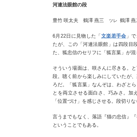
河連法眼館の段
豊竹 咲太夫 鶴澤 燕三
鶴澤 燕
ツレ
6月22日に見物した「
文楽若手会
」で
たが、この「河連法眼館」は四段目
た、狐忠信のセリフに「狐言葉」が混
そういう場面は、咲さんに尽きる。と
段。聴く前から楽しみにしていたが、
ろだ。「狐言葉」なんぞは、わざとら
とを両立させる面白さ、巧みさ。加
「位置づけ」を感じさせる。段切りな
言うまでもなく、落語『猫の忠信』『
ということでもある。