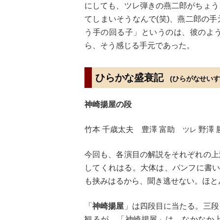
にしても、ツレ弾きの燕二郎がちょう
てしまいそうなんで(笑)、燕二郎の
う手の回る子」というのは、彼のよ
ら、そう感じる手元であった。
ひらかな盛衰記
(ひらがなせいす
神崎揚屋の段
竹本 千歳太夫 豊澤 富助
野澤 
ツレ
今回も、各演目の解説をそれぞれの上
してくれはる。大体は、パンフに書い
も挟みはるから、聞き逃せない。ほと
「
神崎揚屋
」は四段目に当たる。三段
観るが、「神崎揚屋」は、なかなか