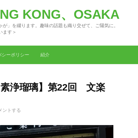
G KONG、OSAKA
々の「どがちゃが」を綴ります。趣味の話題
います＞
バシーポリシー
紹介
素浄瑠璃】第22回 文楽
メントする