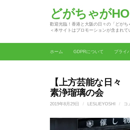
コ
どがちゃがHON
ン
テ
歡迎光臨！香港と大阪の日
ン
＜本サイトはプロモーションが含まれて
ツ
へ
ス
ホーム
GDPRについて
プライ
キ
ッ
プ
【上方芸能な日々 
素浄瑠璃の会
2019年8月29日
/
LESLIEYOSHI
/
コ