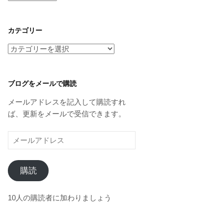
ー
カ
イ
カテゴリー
ブ
カ
テ
ゴ
リ
ブログをメールで購読
ー
メールアドレスを記入して購読すれ
ば、更新をメールで受信できます。
メ
ー
ル
購読
ア
ド
レ
10人の購読者に加わりましょう
ス