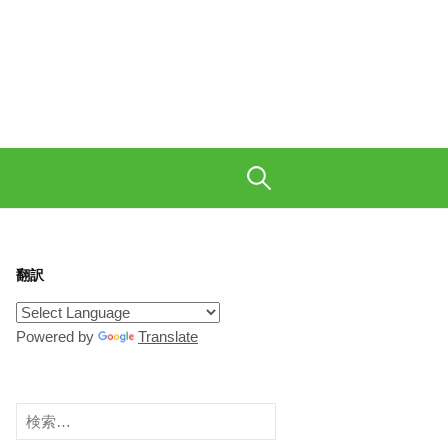
も織り交ぜて、ご陽気に。
検
索:
翻訳
Powered by
Translate
検
索: