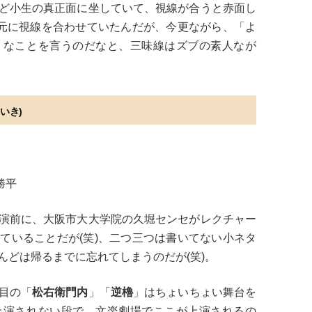
ど小生の真正面に坐していて、視線が合うと赤面し
手元に視線を合わせていたんだが、今更ながら、「よ
うなことを言うのだなと、三味線はズブの素人なが
いき)
勝平
演前に、大阪市大大学院の久堀センセがレクチャー
ていることだが(笑)、二つ三つは書いてない小ネタ
んどは帰るまでに忘れてしまうのだが(笑)。
目の「
松右衛門内
」「
逆櫓
」はちょいちょい舞台を
上演されない段で、文楽劇場でここが上演されるの