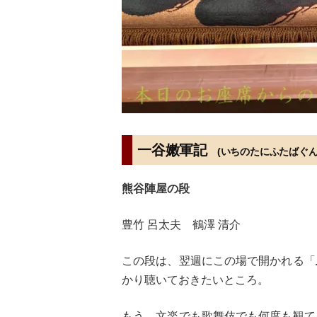
一谷嫩軍記
(いちのたにふたばぐん
熊谷陣屋の段
豊竹 呂太夫 鶴澤 清介
この段は、翌週にこの場で開かれる「
かり聴いておきたいところ。
もう、文楽でも歌舞伎でも何度も観て