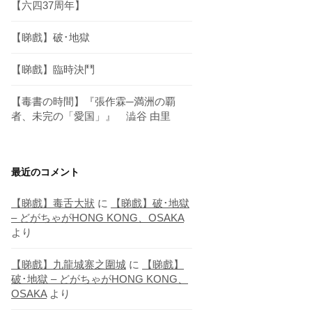
【六四37周年】
【睇戲】破･地獄
【睇戲】臨時決鬥
【毒書の時間】『張作霖─満洲の覇
者、未完の「愛国」』 澁谷 由里
最近のコメント
【睇戲】毒舌大狀
に
【睇戲】破･地獄
– どがちゃがHONG KONG、OSAKA
より
【睇戲】九龍城寨之圍城
に
【睇戲】
破･地獄 – どがちゃがHONG KONG、
OSAKA
より