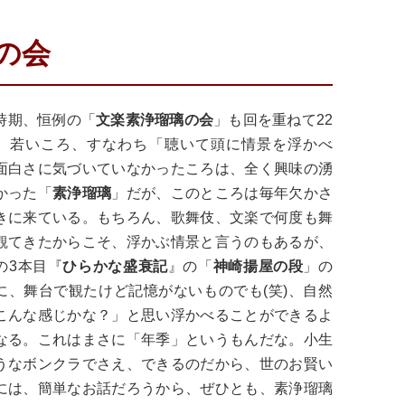
の会
時期、恒例の「
文楽素浄瑠璃の会
」も回を重ねて22
。若いころ、すなわち「聴いて頭に情景を浮かべ
面白さに気づいていなかったころは、全く興味の湧
かった「
素浄瑠璃
」だが、このところは毎年欠かさ
きに来ている。もちろん、歌舞伎、文楽で何度も舞
観てきたからこそ、浮かぶ情景と言うのもあるが、
の3本目『
ひらかな盛衰記
』の「
神崎揚屋の段
」の
に、舞台で観たけど記憶がないものでも(笑)、自然
こんな感じかな？」と思い浮かべることができるよ
なる。これはまさに「年季」というもんだな。小生
うなボンクラでさえ、できるのだから、世のお賢い
には、簡単なお話だろうから、ぜひとも、素浄瑠璃